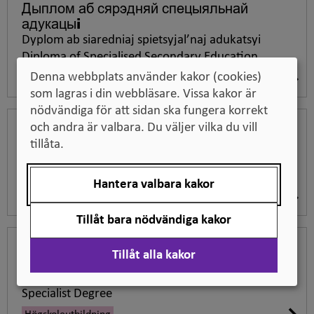
Дыплом аб сярэдняй спецыяльнай
адукацыi
Dyplom ab siaredniaj spietsyjal’naj adukatsyi
Diploma of Specialised Secondary Education
Denna webbplats använder kakor (cookies)
Eftergymnasial yrkesutbildning
som lagras i din webbläsare. Vissa kakor är
nödvändiga för att sidan ska fungera korrekt
Диплом специалиста/Дыплом
och andra är valbara. Du väljer vilka du vill
спецыяліста
(efter 2008, 4-5 år)
tillåta.
Spetsialist
Specialist Degree
Hantera valbara kakor
Högskoleutbildning
Tillåt bara nödvändiga kakor
Диплом специалиста/Дыплом
Tillåt alla kakor
спецыяліста
(4 år)
Spetsialist
Specialist Degree