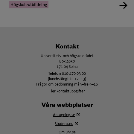
Högskoleutbildning
Kontakt
Universitets- och högskolerådet
Box 4030
171 04 Solna
Telefon
010-470 03 00
(lunchstängt kl. 12–13)
Frågor om bedömning mån–fre 9–16
Fler kontaktuppgifter
Våra webbplatser
Öppna
Antagning.se
i
Öppna
Studera.nu
nytt
i
fönster
Om uhr.se
nytt