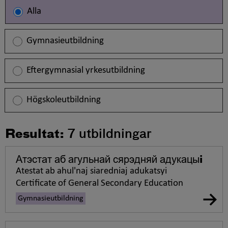
Alla
Gymnasieutbildning
Eftergymnasial yrkesutbildning
Högskoleutbildning
Resultat:
7
utbildningar
Атэстат аб агульнай сярэдняй адукацыi
Atestat ab ahul'naj siaredniaj adukatsyi
Certificate of General Secondary Education
Gymnasieutbildning