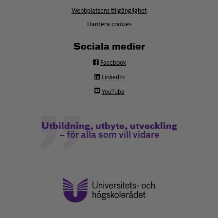
fönster
Webbplatsens tillgänglighet
Hantera cookies
Sociala medier
Facebook
LinkedIn
YouTube
Utbildning, utbyte, utveckling
– för alla som vill vidare