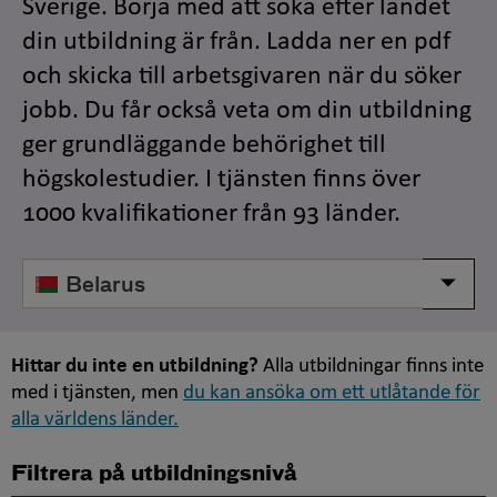
Sverige. Börja med att söka efter landet
din utbildning är från. Ladda ner en pdf
och skicka till arbetsgivaren när du söker
jobb. Du får också veta om din utbildning
ger grundläggande behörighet till
högskolestudier. I tjänsten finns över
1000 kvalifikationer från 93 länder.
Välj
Visa/d
land
Hittar du inte en utbildning?
Alla utbildningar finns inte
med i tjänsten, men
du kan ansöka om ett utlåtande för
alla världens länder.
Filtrera på utbildningsnivå