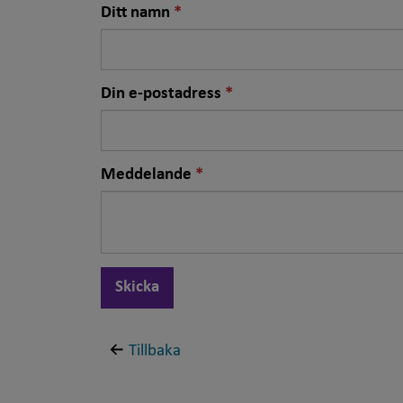
Nödvändigt
Ditt namn
fält
Nödvändigt
Din e-postadress
fält
Nödvändigt
Meddelande
fält
Skicka
Tillbaka