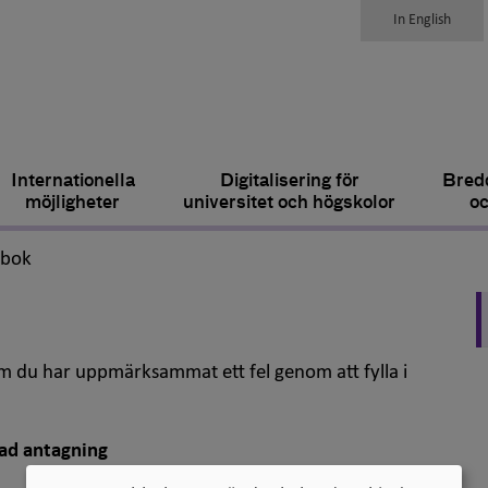
In English
Internationella
Digitalisering för
Bredd
möjligheter
universitet och högskolor
oc
,
dbok
om du har uppmärksammat ett fel genom att fylla i
ad antagning