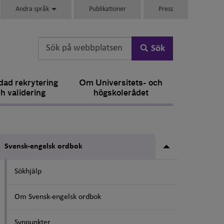
Andra språk
Publikationer
Press
Sök
ad rekrytering
Om Universitets- och
h validering
högskolerådet
Undermeny fö
Svensk-engelsk ordbok
Sökhjälp
Om Svensk-engelsk ordbok
Synpunkter