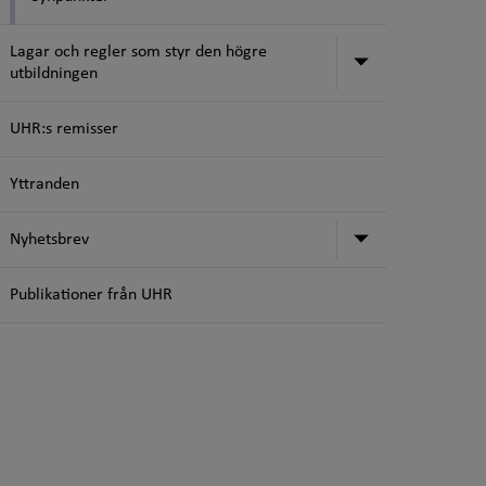
Lagar och regler som styr den högre
Undermeny för
utbildningen
UHR:s remisser
Yttranden
Undermeny f
Nyhetsbrev
Publikationer från UHR