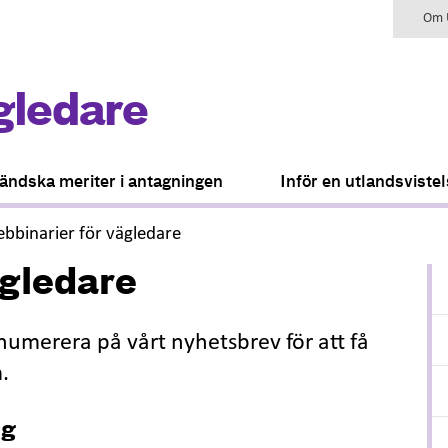
Om U
gledare
ändska meriter i antagningen
Inför en utlandsviste
,
bbinarier för vägledare
ägledare
numerera på vårt nyhetsbrev för att få
m.
ng