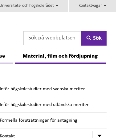
niversitets- och högskolerådet
Kontaktvägar
Sök
lse
Material, film och fördjupning
Inför högskolestudier med svenska meriter
Inför högskolestudier med utländska meriter
Formella förutsättningar för antagning
Undermeny för
Kontakt