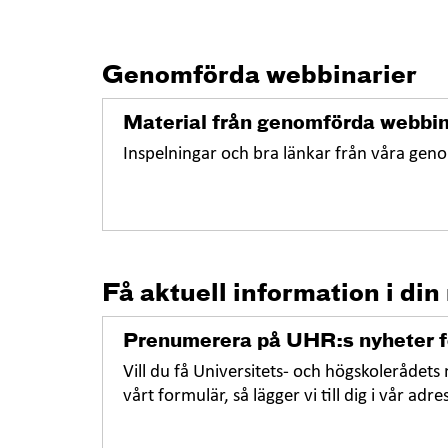
Genomförda webbinarier
Material från genomförda webbin
Öppna
i
Inspelningar och bra länkar från våra gen
nytt
fönster
Få aktuell information i din
Prenumerera på UHR:s nyheter f
Öppna
i
Vill du få Universitets- och högskolerådets 
nytt
vårt formulär, så lägger vi till dig i vår adres
fönster