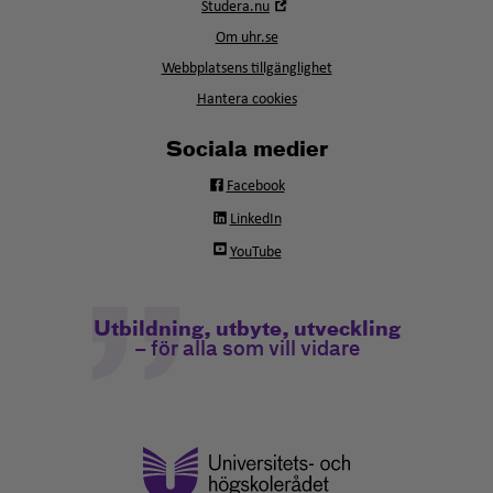
Öppna
Studera.nu
nytt
i
fönster
Om uhr.se
nytt
fönster
Webbplatsens tillgänglighet
Hantera cookies
Sociala medier
Facebook
LinkedIn
YouTube
Utbildning, utbyte, utveckling
– för alla som vill vidare