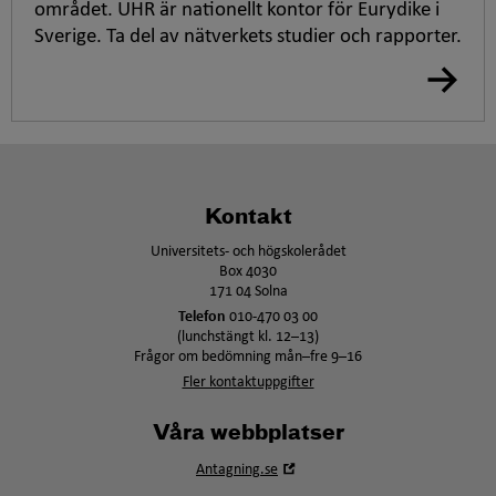
området. UHR är nationellt kontor för Eurydike i
Sverige. Ta del av nätverkets studier och rapporter.
Kontakt
Universitets- och högskolerådet
Box 4030
171 04 Solna
Telefon
010-470 03 00
(lunchstängt kl. 12–13)
Frågor om bedömning mån–fre 9–16
Fler kontaktuppgifter
Våra webbplatser
Öppna
Antagning.se
i