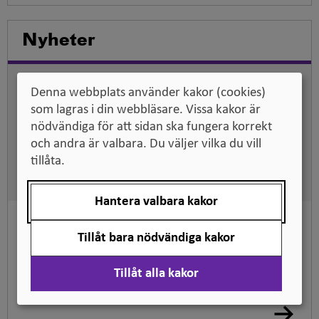
Nyheter
Drygt 267 000 antagna i andra urvalet
Denna webbplats använder kakor (cookies)
till höstens högskoleutbildningar
som lagras i din webbläsare. Vissa kakor är
23 juli 2026
nödvändiga för att sidan ska fungera korrekt
Resultatet av det andra urvalet för antagning till
och andra är valbara. Du väljer vilka du vill
höstens högskoleutbildningar är nu...
tillåta.
Hantera valbara kakor
Allt fler söker till högskoleutbildningar
med goda arbetsmarknadsutsikter
Tillåt bara nödvändiga kakor
16 juli 2026
Tillåt alla kakor
Totalt 461 512 personer sökte högskoleutbildning
vid det första urvalet till höstterminen...