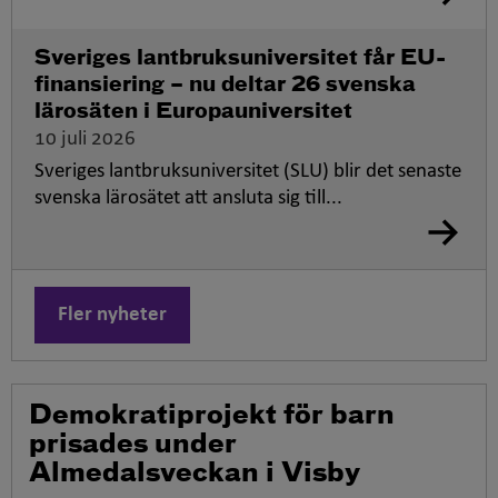
Sveriges lantbruksuniversitet får EU-
finansiering – nu deltar 26 svenska
lärosäten i Europauniversitet
10 juli 2026
Sveriges lantbruksuniversitet (SLU) blir det senaste
svenska lärosätet att ansluta sig till...
Fler nyheter
Ö
Demokratiprojekt för barn
p
prisades under
p
Almedalsveckan i Visby
n