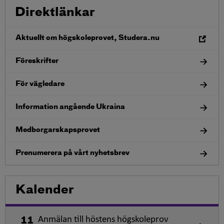
Direktlänkar
Ö
Aktuellt om högskoleprovet, Studera.nu
p
p
n
Föreskrifter
a
i
n
För vägledare
y
t
t
Information angående Ukraina
f
ö
n
Medborgarskapsprovet
s
t
e
Prenumerera på vårt nyhetsbrev
r
Kalender
Anmälan till höstens högskoleprov
11