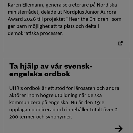
a
Karen Ellemann, generalsekreterare på Nordiska
i
ministerrådet, delade ut Nordplus Junior Aurora
n
Award 2026 till projektet "
Hear the Children
" som
y
ger barn möjlighet att ta plats och delta i
t
demokratiska processer.
t
f
ö
n
s
Ta hjälp av vår svensk-
t
engelska ordbok
e
r
UHR:s ordbok är ett stöd för lärosäten och andra
aktörer inom högre utbildning när de ska
kommunicera på engelska. Nu är den 19:e
upplagan publicerad och innehåller totalt över 2
200 termer och synonymer.