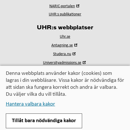
i
fönster
Öppna
NARIC-portalen
nytt
i
fönster
UHR:s publikationer
nytt
fönster
UHR:s webbplatser
Uhr.se
Öppna
Antagning.se
i
Öppna
Studera.nu
nytt
i
fönster
Öppna
Universityadmissions.se
nytt
i
fönster
nytt
Denna webbplats använder kakor (cookies) som
fönster
lagras i din webbläsare. Vissa kakor är nödvändiga för
Utbildning, utbyte, utveckling
att sidan ska fungera korrekt och andra är valbara.
– för alla som vill vidare
Du väljer vilka du vill tillåta.
Hantera valbara kakor
Tillåt bara nödvändiga kakor