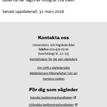
Bilderna har tagits av fotograf Eva Dalin.
Senast uppdaterad:
31 mars 2026
Kontakta oss
Universitets- och högskolerådet
Telefon
010-470 03 00
(lunchstängt kl. 12–13)
Kontaktvägar för dig som vägledare
Om UHR:s vägledarsidor
Webbplatsens tillgänglighet (uhr.se)
Hantera cookies
För dig som vägleder
Öppna
Svenska bedömningshandboken
i
Öppna
Utländska bedömningshandboken
nytt