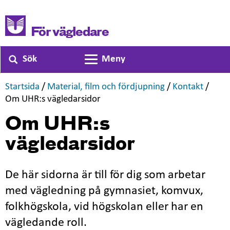
För vägledare
Sök
Meny
Växla navigering
,
,
,
Startsida
/
Material, film och fördjupning
/
Kontakt
/
,
Om UHR:s vägledarsidor
Om UHR:s
vägledarsidor
De här sidorna är till för dig som arbetar
med vägledning på gymnasiet, komvux,
folkhögskola, vid högskolan eller har en
vägledande roll.