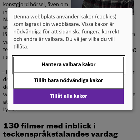
konstgjord hörsel, även om
inte alla får perfekt hörsel.
Denna webbplats använder kakor (cookies)
När implantatet är
som lagras i din webbläsare. Vissa kakor är
avstängt är de döva. Många föräldrar väljer då att inte
nödvändiga för att sidan ska fungera korrekt
lära sina barn teckenspråk. I Danmark får föräldrar som
och andra är valbara. Du väljer vilka du vill
väljer kokleaimplantat till sina barn inte lära sig
tillåta.
teckenspråk, medan föräldrar i Sverige får en utbildning
i språket om de önskar.
Hantera valbara kakor
̶ I det här projektet ger vi barnen en egen röst och låter
dem berätta själva om vad teckenspråk betyder för
Tillåt bara nödvändiga kakor
dem. Från början hade vi tänkt att ha fysiska
workshoppar med barn och unga, men covid-19 gjorde
Tillåt alla kakor
att vi fick ställa om till digitala möten, säger Tommy
Lyxell.
130 filmer med inblick i
teckenspråkstalandes vardag