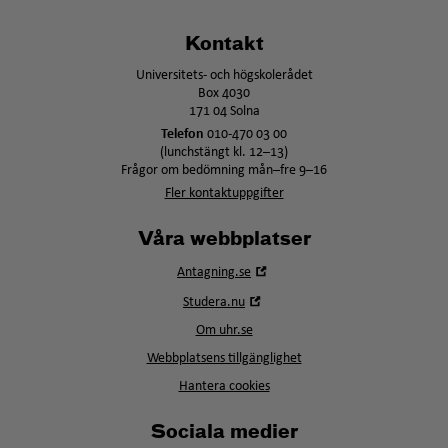
Kontakt
Universitets- och högskolerådet
Box 4030
171 04 Solna
Telefon
010-470 03 00
(lunchstängt kl. 12–13)
Frågor om bedömning mån–fre 9–16
Fler kontaktuppgifter
Våra webbplatser
Öppna
Antagning.se
i
Öppna
Studera.nu
nytt
i
fönster
Om uhr.se
nytt
fönster
Webbplatsens tillgänglighet
Hantera cookies
Sociala medier