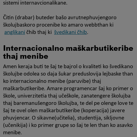
sistemi internavcionalikane.
Čitin (drabar) buteder bašo avrutnephuvjengoro
školujbaskoro procenibe ko amaro webbthan ki
anglikani
čhib thaj ki
švedikani čhib
.
Internacionalno maškarbutikeribe
thaj menibe
Amen keraja buti te šaj te bajrol o kvaliteti ko švedikano
školujbe odolea so daja šukar preduslovija lejbaske than
ko internacionalno menibe (paruvibe) thaj
maškarbutikeribe. Amare programencar šaj ko primer o
škole, univerzitetia thaj učeškole, zanatengere školujba
thaj baremanušengoro školujba, te del pe olenge love te
šaj te ovel olen maškarbutikeribe (koperacija) javere
phuvjencar. O sikavne(učitelia), studentija, sikljovne
(učenikija) i ko primer grupe so šaj te len than ko asavko
menibe.