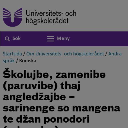
Sök
Meny
Växla navigering
,
,
Startsida
/
Om Universitets- och högskolerådet
/
Andra
,
,
språk
/
Romska
Školujbe, zamenibe
(paruvibe) thaj
angledžajbe –
sarinenge so mangena
te džan ponodori