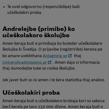
Te ovel odgovorno (responzibilipe) baši
učeškolakiri proba.
Andrelejbe (primibe) ko
učeškolakoro školujbe
Amen keraja buti e primibaja ko buteder učeškolakere
školujba ki Švedija. O prijavibe (registriribe) kerena pe
Öppna
ko amare webbthana
Antagning.se
thaj
i
Öppna
Universityadmissions.se
. Amen daja vi informacia
nytt
i
thaj dumodejbe tuke so rodea školujbe.
fönster
nytt
fönster
Jek javer buti so isi amen i te kera statistika thaj analize.
Učeškolakiri proba
Amen keraja buti e učeškolakere brobaja kori so sakova
berš kerela pe taro 150 000 džene. Amen keraja buti e