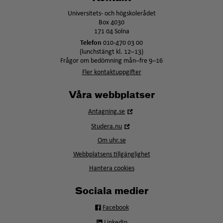
Universitets- och högskolerådet
Box 4030
171 04 Solna
Telefon
010-470 03 00
(lunchstängt kl. 12–13)
Frågor om bedömning mån–fre 9–16
Fler kontaktuppgifter
Våra webbplatser
Öppna
Antagning.se
i
Öppna
Studera.nu
nytt
i
fönster
Om uhr.se
nytt
fönster
Webbplatsens tillgänglighet
Hantera cookies
Sociala medier
Facebook
LinkedIn