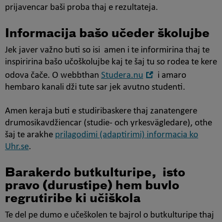
prijavencar baši proba thaj e rezultateja.
Informacija bašo učeder školujbe
Jek javer važno buti so isi amen i te informirina thaj te
inspiririna bašo učoškolujbe kaj te šaj tu so rodea te kere
Öppna
odova čače. O webbthan
Studera.nu
i amaro
i
hembaro kanali dži tute sar jek avutno studenti.
nytt
fönster
Amen keraja buti e studiribaskere thaj zanatengere
drumosikavdžiencar (studie- och yrkesvägledare), othe
šaj te arakhe
prilagodimi (adaptirimi) informacia ko
Uhr.se
.
Barakerdo butkulturipe, isto
pravo (durustipe) hem buvlo
regrutiribe ki učiškola
Te del pe dumo e učeškolen te bajrol o butkulturipe thaj