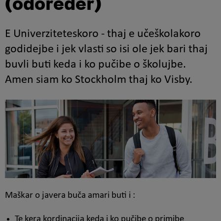
(odoreder)
E Univerziteteskoro - thaj e učeškolakoro
godidejbe i jek vlasti so isi ole jek bari thaj
buvli buti keda i ko pučibe o školujbe.
Amen siam ko Stockholm thaj ko Visby.
Maškar o javera buča amari buti i :
Te kera kordinacija keda i ko pučibe o primibe