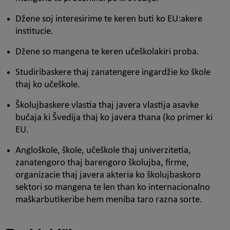
Džene soj interesirime te keren buti ko EU:akere
institucie.
Džene so mangena te keren učeškolakiri proba.
Studiribaskere thaj zanatengere ingardžie ko škole
thaj ko učeškole.
Školujbaskere vlastia thaj javera vlastija asavke
bučaja ki Švedija thaj ko javera thana (ko primer ki
EU.
Angloškole, škole, učeškole thaj univerzitetia,
zanatengoro thaj barengoro školujba, firme,
organizacie thaj javera akteria ko školujbaskoro
sektori so mangena te len than ko internacionalno
maškarbutikeribe hem meniba taro razna sorte.