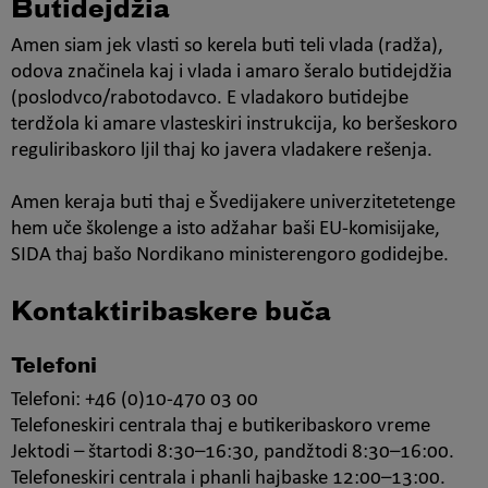
Butidejdžia
Amen siam jek vlasti so kerela buti teli vlada (radža),
odova značinela kaj i vlada i amaro šeralo butidejdžia
(poslodvco/rabotodavco. E vladakoro butidejbe
terdžola ki amare vlasteskiri instrukcija, ko beršeskoro
reguliribaskoro ljil thaj ko javera vladakere rešenja.
Amen keraja buti thaj e Švedijakere univerzitetetenge
hem uče školenge a isto adžahar baši EU-komisijake,
SIDA thaj bašo Nordikano ministerengoro godidejbe.
Kontaktiribaskere buča
Telefoni
Telefoni: +46 (0)10-470 03 00
Telefoneskiri centrala thaj e butikeribaskoro vreme
Jektodi – štartodi 8:30–16:30, pandžtodi 8:30–16:00.
Telefoneskiri centrala i phanli hajbaske 12:00–13:00.