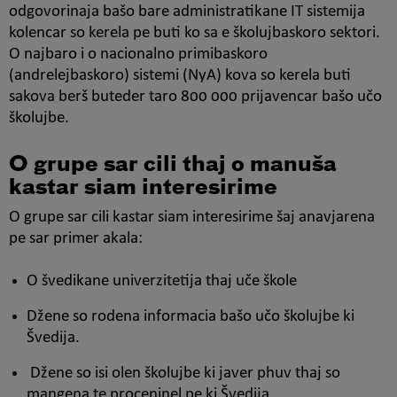
odgovorinaja bašo bare administratikane IT sistemija
kolencar so kerela pe buti ko sa e školujbaskoro sektori.
O najbaro i o nacionalno primibaskoro
(andrelejbaskoro) sistemi (NyA) kova so kerela buti
sakova berš buteder taro 800 000 prijavencar bašo učo
školujbe.
O grupe sar cili thaj o manuša
kastar siam interesirime
O grupe sar cili kastar siam interesirime šaj anavjarena
pe sar primer akala:
O švedikane univerzitetija thaj uče škole
Džene so rodena informacia bašo učo školujbe ki
Švedija.
Džene so isi olen školujbe ki javer phuv thaj so
mangena te proceninel pe ki Švedija.