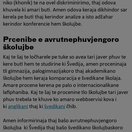
niko (khonik) te na ovel diskriminirimo, thaj odova
khuvela ki amari buti. Amen odova keraja dikhindor sar
kerela pe buti thaj kerindor analize a isto adžahar
kerindor konferencie hem školujbe.
Prcenibe e avrutnephuvjengoro
školujbe
Kaj te šaj te ločharele pe tuke so avea tari javer phuv te
kere buti hem te studirine ki Švedija, amen proceninaja
tli gimnazija, palogimnazijakoro thaj akademikano
školujbe hem keraja komparacija e švedikane školaja.
Amare procene kerena pe palo o internacionalikane
lafiphaniba. Kaj te šaj te procenine tlo školujbe tari javer
phuv trebela te khuve ko amaro webbservisi kova i
ki
anglikani
thaj ki
švedikani
čhib.
Amen informirinaja thaj bašo avrutnephuvjengoro
školujba ki Švedija thaj bašo švedikano školujbaskoro