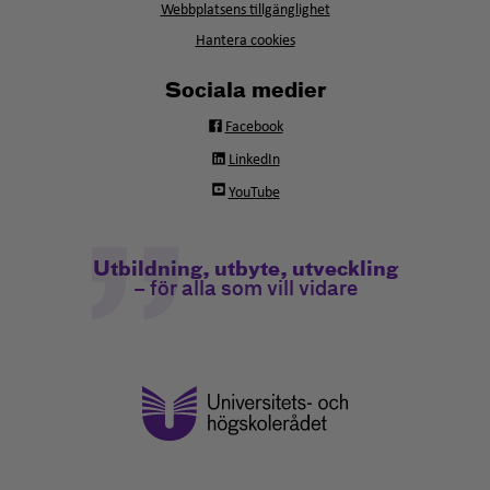
fönster
Webbplatsens tillgänglighet
Hantera cookies
Sociala medier
Facebook
LinkedIn
YouTube
Utbildning, utbyte, utveckling
– för alla som vill vidare