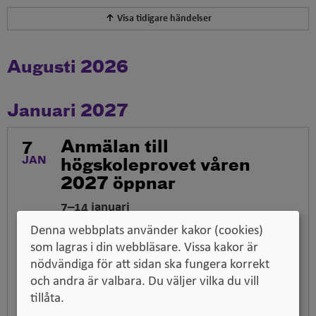
Visa tidigare händelser
Augusti 2026
Januari 2027
7
Anmälan till
JAN
högskoleprovet våren
2027 öppnar
7–14 januari
Anmälan till högskoleprovet våren 2027
Denna webbplats använder kakor (cookies)
öppnar den 7 januari och stänger vid
som lagras i din webbläsare. Vissa kakor är
midnatt den 14 januari. Det går inte att
nödvändiga för att sidan ska fungera korrekt
anmäla sig i efterhand.
och andra är valbara. Du väljer vilka du vill
tillåta.