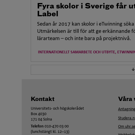
Fyra skolor i Sverige får
Label
Sedan år 2017 kan skolor i
eTwinning
söka 
Utmärkelsen är till för att ge erkännande f
lärarteam – och inte bara på projektnivå.
INTERNATIONELLT SAMARBETE OCH UTBYTE, ETWINNI
Kontakt
Våra 
Universitets- och högskolerådet
Antagning
Box 4030
Studera.n
171 04 Solna
Telefon
010-470 03 00
Om uhr.s
(lunchstängt kl. 12–13)