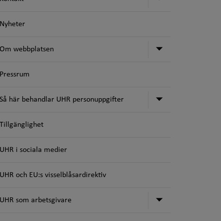
Nyheter
Undermeny fö
Om webbplatsen
Pressrum
Undermeny för
Så här behandlar UHR personuppgifter
Tillgänglighet
UHR i sociala medier
UHR och EU:s visselblåsardirektiv
Undermeny för
UHR som arbetsgivare