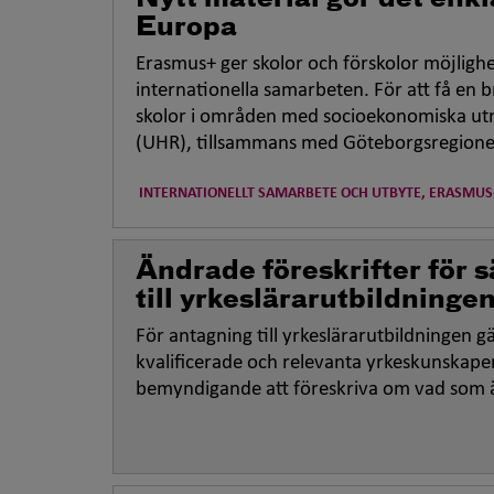
Europa
Erasmus+ ger skolor och förskolor möjligh
internationella samarbeten. För att få en
skolor i områden med socioekonomiska utm
(UHR), tillsammans med Göteborgsregionen
INTERNATIONELLT SAMARBETE OCH UTBYTE, ERASMUS
Ändrade föreskrifter för s
till yrkeslärarutbildninge
För antagning till yrkeslärarutbildningen g
kvalificerade och relevanta yrkeskunskaper
bemyndigande att föreskriva om vad som är