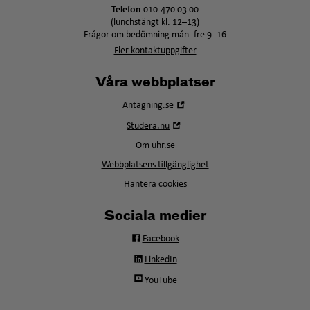
Telefon
010-470 03 00
(lunchstängt kl. 12–13)
Frågor om bedömning mån–fre 9–16
Fler kontaktuppgifter
Våra webbplatser
Öppna
Antagning.se
i
Öppna
Studera.nu
nytt
i
fönster
Om uhr.se
nytt
fönster
Webbplatsens tillgänglighet
Hantera cookies
Sociala medier
Facebook
LinkedIn
YouTube