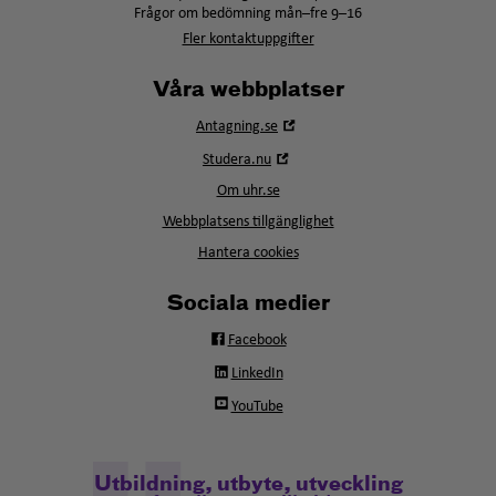
Frågor om bedömning mån–fre 9–16
Fler kontaktuppgifter
Våra webbplatser
Öppna
Antagning.se
i
Öppna
Studera.nu
nytt
i
fönster
Om uhr.se
nytt
fönster
Webbplatsens tillgänglighet
Hantera cookies
Sociala medier
Facebook
LinkedIn
YouTube
Utbildning, utbyte, utveckling