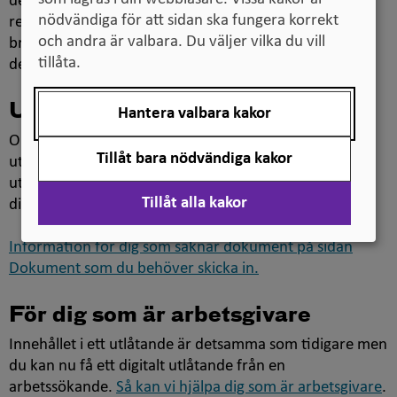
de tillbaka till dig i ett separat brev med
nödvändiga för att sidan ska fungera korrekt
rekommenderad post. Du får ett meddelande när
och andra är valbara. Du väljer vilka du vill
brevet går att hämta hos ett postutbud och hämtar ut
tillåta.
det genom att visa legitimation.
Utan dokument
Hantera valbara kakor
Om du har ansökt om en beskrivning av din utländska
Tillåt bara nödvändiga kakor
utbildning för att du saknar vissa eller alla dina
utbildningsdokument så får du också en pdf-fil med
Tillåt alla kakor
digital certifiering istället för ett pappersdokument.
Information för dig som saknar dokument på sidan
Dokument som du behöver skicka in.
För dig som är arbetsgivare
Innehållet i ett utlåtande är detsamma som tidigare men
du kan nu få ett digitalt utlåtande från en
arbetssökande.
Så kan vi hjälpa dig som är arbetsgivare
.