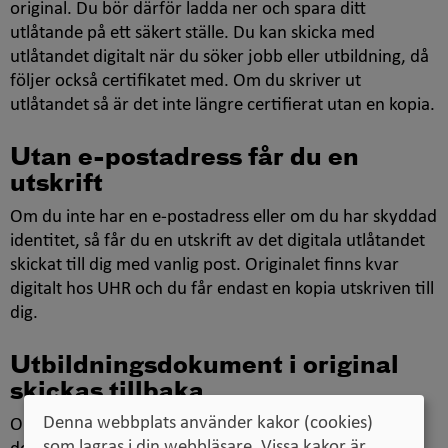
original. Du bör därför ladda ner och spara ditt
utlåtande på ett säkert ställe. Du kan skicka med
utlåtandet digitalt när du söker jobb eller utbildning, då
följer också certifikatet med. Om du skriver ut
utlåtandet så är det inte längre certifierat utan en kopia.
Utan e-postadress får du en
utskrift
Om du inte har en e-postadress eller om du har skyddad
identitet, så får du en utskrift av det digitala utlåtandet
skickat till dig med vanlig post. Originalet finns kvar
digitalt hos UHR och du får endast en kopia utskriven till
dig.
Utbildningsdokument i original
skickas tillbaka
Denna webbplats använder kakor (cookies)
Om du har skickat originaldokument till oss så skickas
som lagras i din webbläsare. Vissa kakor är