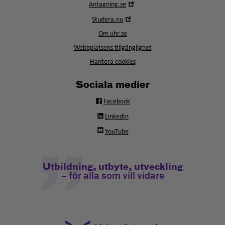
Öppna
Antagning.se
i
Öppna
Studera.nu
nytt
i
fönster
Om uhr.se
nytt
fönster
Webbplatsens tillgänglighet
Hantera cookies
Sociala medier
Facebook
LinkedIn
YouTube
Utbildning, utbyte, utveckling
– för alla som vill vidare