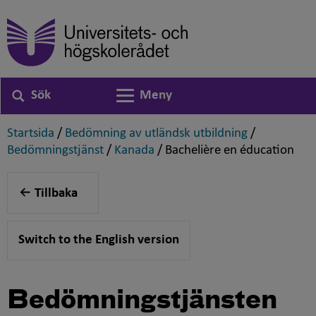
Sök
Meny
Växla navigering
,
,
Startsida
/
Bedömning av utländsk utbildning
/
,
,
,
Bedömningstjänst
/
Kanada
/
Bachelière en éducation
Tillbaka
Switch to the English version
Bedömningstjänsten