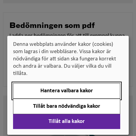
fönster
Bedömningen som pdf
Ladda ner bedömningen för att till exempel kunna
skicka den till en arbetsgivare när du söker jobb,
Denna webbplats använder kakor (cookies)
tillsammans med dina utbildningsdokument.
som lagras i din webbläsare. Vissa kakor är
nödvändiga för att sidan ska fungera korrekt
och andra är valbara. Du väljer vilka du vill
Ladda ner pdf
tillåta.
Hantera valbara kakor
Tillåt bara nödvändiga kakor
Här kan du se på vilken nivå
svenska kvalifikationer är
Tillåt alla kakor
placerade