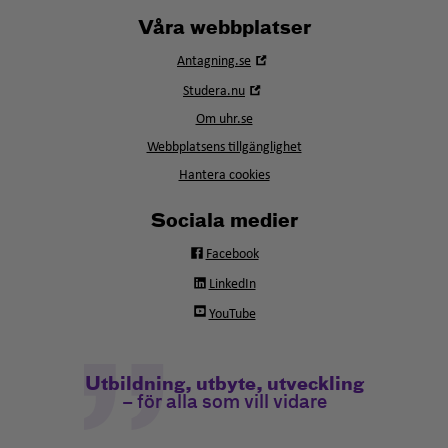
Våra webbplatser
Öppna
Antagning.se
i
Öppna
Studera.nu
nytt
i
fönster
Om uhr.se
nytt
fönster
Webbplatsens tillgänglighet
Hantera cookies
Sociala medier
Facebook
LinkedIn
YouTube
Utbildning, utbyte, utveckling
– för alla som vill vidare