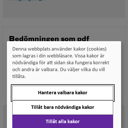
i
nytt
fönster
Bedömningen som pdf
Ladda ner bedömningen för att till exempel kunna
Denna webbplats använder kakor (cookies)
skicka den till en arbetsgivare när du söker jobb,
som lagras i din webbläsare. Vissa kakor är
tillsammans med dina utbildningsdokument.
nödvändiga för att sidan ska fungera korrekt
och andra är valbara. Du väljer vilka du vill
tillåta.
Ladda ner pdf
Hantera valbara kakor
Tillåt bara nödvändiga kakor
Här kan du se på vilken nivå
Tillåt alla kakor
svenska kvalifikationer är