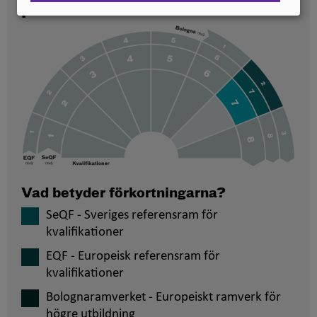
placerade
Vad betyder förkortningarna?
SeQF - Sveriges referensram för
kvalifikationer
EQF - Europeisk referensram för
kvalifikationer
Bolognaramverket - Europeiskt ramverk för
högre utbildning