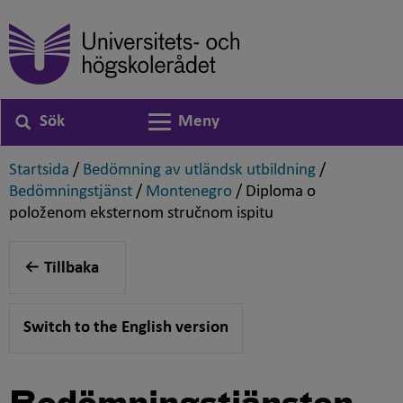
Sök
Meny
Växla navigering
,
,
Startsida
/
Bedömning av utländsk utbildning
/
,
,
Bedömningstjänst
/
Montenegro
/
Diploma o
,
položenom eksternom stručnom ispitu
Tillbaka
Switch to the English version