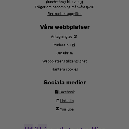
(lunchstängt kl. 12–13)
Frågor om bedömning mån–fre 9–16
Fler kontaktuppgifter
Våra webbplatser
Öppna
Antagning.se
i
Öppna
Studera.nu
nytt
i
fönster
Om uhr.se
nytt
fönster
Webbplatsens tillgänglighet
Hantera cookies
Sociala medier
Facebook
LinkedIn
YouTube