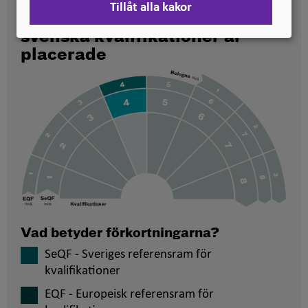
Tillåt alla kakor
Här kan du se på vilken nivå
svenska kvalifikationer är
placerade
Vad betyder förkortningarna?
SeQF - Sveriges referensram för
kvalifikationer
EQF - Europeisk referensram för