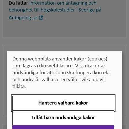
Du hittar
information om antagning och
behörighet till högskolestudier i Sverige på
Öppna
Antagning.se
.
i
nytt
fönster
Bedömningen som pdf
Denna webbplats använder kakor (cookies)
som lagras i din webbläsare. Vissa kakor är
Ladda ner bedömningen för att till exempel kunna
nödvändiga för att sidan ska fungera korrekt
skicka den till en arbetsgivare när du söker jobb,
och andra är valbara. Du väljer vilka du vill
tillsammans med dina utbildningsdokument.
tillåta.
Ladda ner pdf
Hantera valbara kakor
Tillåt bara nödvändiga kakor