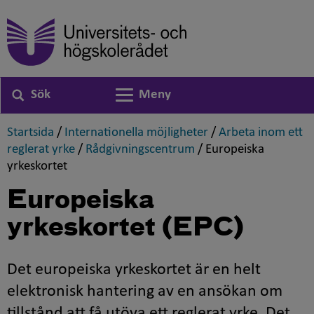
Sök
Meny
Växla navigering
,
,
Startsida
/
Internationella möjligheter
/
Arbeta inom ett
,
,
reglerat yrke
/
Rådgivningscentrum
/
Europeiska
,
yrkeskortet
Europeiska
yrkeskortet (EPC)
Det europeiska yrkeskortet är en helt
elektronisk hantering av en ansökan om
tillstånd att få utöva ett reglerat yrke. Det