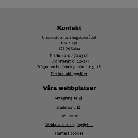
Kontakt
Universitets- och högskolerådet
Box 4030
171 04 Solna
Telefon
010-470 03 00
(lunchstängt kl. 12–13)
Frågor om bedömning mån–fre 9–16
Fler kontaktuppgifter
Våra webbplatser
Öppna
Antagning.se
i
Öppna
Studera.nu
nytt
i
fönster
Om uhr.se
nytt
fönster
Webbplatsens tillgänglighet
Hantera cookies