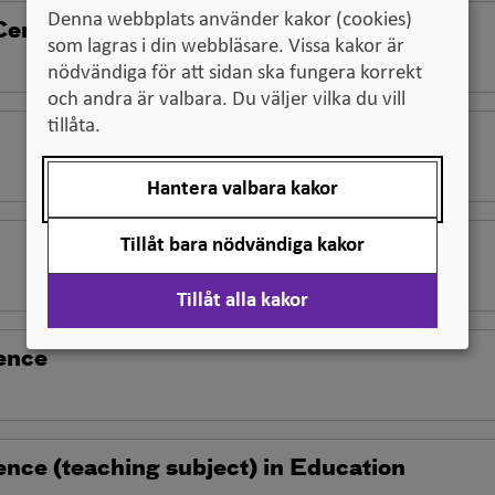
Denna webbplats använder kakor (cookies)
Certificate (ESEC)
som lagras i din webbläsare. Vissa kakor är
nödvändiga för att sidan ska fungera korrekt
och andra är valbara. Du väljer vilka du vill
tillåta.
Hantera valbara kakor
Tillåt bara nödvändiga kakor
Tillåt alla kakor
ence
ence (teaching subject) in Education