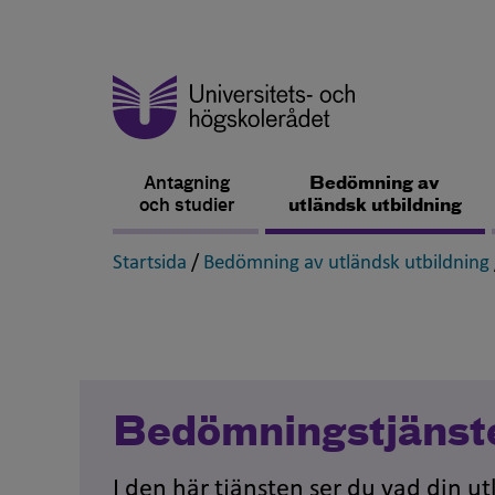
Antagning
Bedömning av
och studier
utländsk utbildning
,
Startsida
/
Bedömning av utländsk utbildning
Bedömningstjänst
I den här tjänsten ser du vad din u