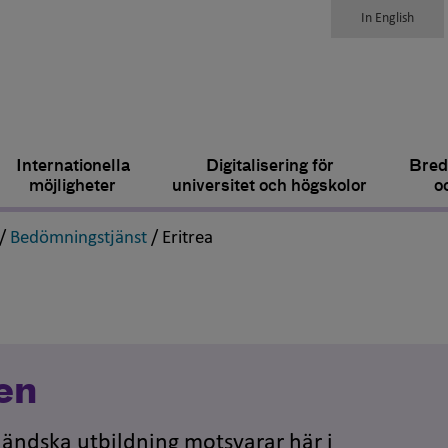
In English
Internationella
Digitalisering för
Bred
möjligheter
universitet och högskolor
o
,
,
,
/
Bedömningstjänst
/
Eritrea
en
tländska utbildning motsvarar här i