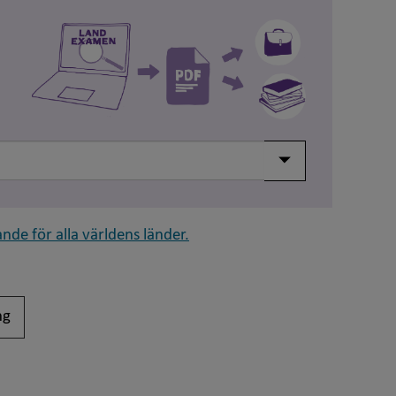
Visa/dölj meny
nde för alla världens länder.
ng