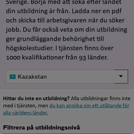
Sverige. Börja med att söka efter landet
din utbildning är från. Ladda ner en pdf
och skicka till arbetsgivaren när du söker
jobb. Du får också veta om din utbildning
ger grundläggande behörighet till
högskolestudier. I tjänsten finns över
1000 kvalifikationer från 93 länder.
Välj
Visa/d
land
Hittar du inte en utbildning?
Alla utbildningar finns inte
med i tjänsten, men
du kan ansöka om ett utlåtande för
alla världens länder.
Filtrera på utbildningsnivå