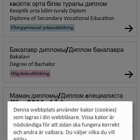
кәсіптік орта білім туралы диплом
Kesiptik orta bilim turaly Diplom
Diploma of Secondary Vocational Education
Eftergymnasial yrkesutbildning
Бакалавр дипломы/Диплом бакалавра
Bakalavr
Degree of Bachelor
Högskoleutbildning
Мамаң дипломы/Диплом cпециалиста
(före 2011, 4 år)
Spetsialist
Denna webbplats använder kakor (cookies)
Specialist diploma
som lagras i din webbläsare. Vissa kakor är
nödvändiga för att sidan ska fungera korrekt
Högskoleutbildning
och andra är valbara. Du väljer vilka du vill