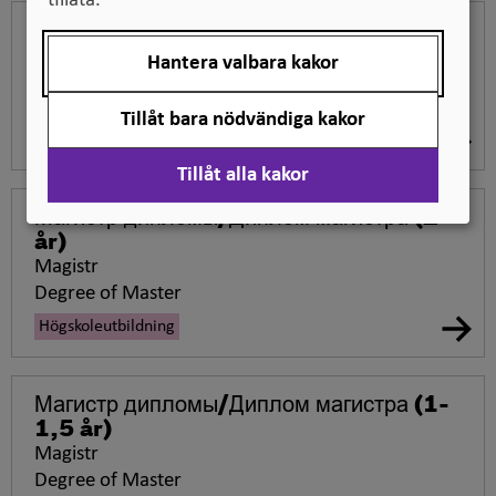
tillåta.
Мамаң дипломы/Диплом cпециалиста
(5-6 år)
Hantera valbara kakor
Spetsialist
Specialist diploma
Tillåt bara nödvändiga kakor
Högskoleutbildning
Tillåt alla kakor
Магистр дипломы/Диплом магистра
(2
år)
Magistr
Degree of Master
Högskoleutbildning
Магистр дипломы/Диплом магистра
(1-
1,5 år)
Magistr
Degree of Master