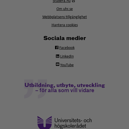
Öppna
Studera.nu
nytt
i
fönster
Om uhr.se
nytt
fönster
Webbplatsens tillgänglighet
Hantera cookies
Sociala medier
Facebook
LinkedIn
YouTube
Utbildning, utbyte, utveckling
– för alla som vill vidare