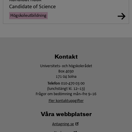
Candidate of Science
Högskoleutbildning
Kontakt
Universitets- och högskolerådet
Box 4030
171 04 Solna
Telefon
010-470 03 00
(lunchstängt kl. 12–13)
Frågor om bedömning mån–fre 9–16
Fler kontaktuppgifter
Våra webbplatser
Öppna
Antagning.se
i