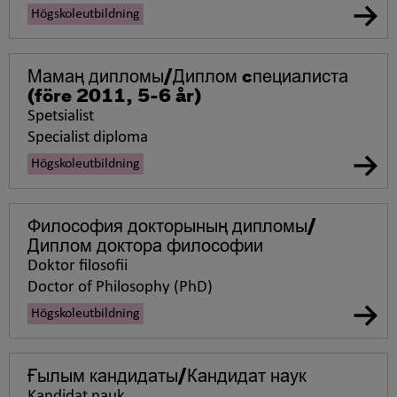
Högskoleutbildning
Мамаң дипломы/Диплом cпециалиста
(före 2011, 5-6 år)
Spetsialist
Specialist diploma
Högskoleutbildning
Философия докторының дипломы/
Диплом доктора философии
Doktor filosofii
Doctor of Philosophy (PhD)
Högskoleutbildning
Ғылым кандидаты/Кандидат наук
Kandidat nauk