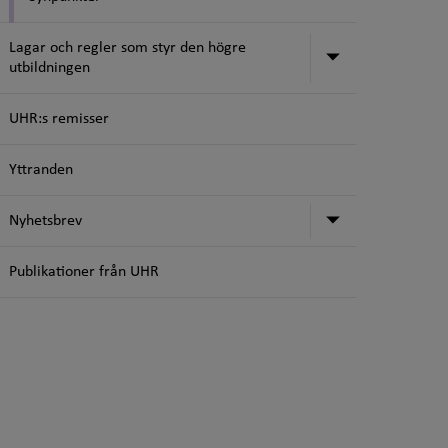
Lagar och regler som styr den högre
Undermeny för
utbildningen
UHR:s remisser
Yttranden
Undermeny f
Nyhetsbrev
Publikationer från UHR