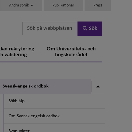
Andra språk
Publikationer
Press
Sök
ad rekrytering
Om Universitets- och
h validering
högskolerådet
Undermeny fö
Svensk-engelsk ordbok
Sökhjälp
Om Svensk-engelsk ordbok
Synpunkter