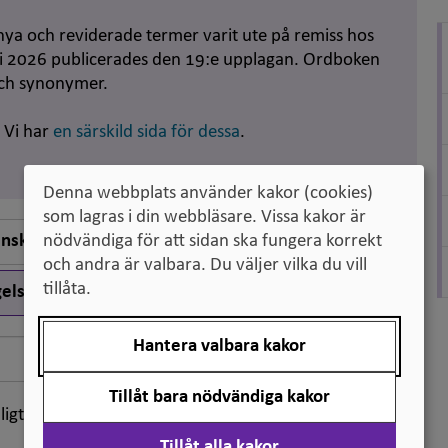
nya och reviderade termer varit ute på remiss hos
uni 2026 publicerades den 19:e upplagan. Ordboken
och synonymer.
. Vi har
en särskild sida för dessa
.
Denna webbplats använder kakor (cookies)
som lagras i din webbläsare. Vissa kakor är
nska till engelska
nödvändiga för att sidan ska fungera korrekt
och andra är valbara. Du väljer vilka du vill
tillåta.
elska till svenska
Hantera valbara kakor
Sök
Tillåt bara nödvändiga kakor
ligt klassifikation
Tillåt alla kakor