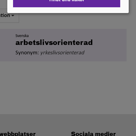
ation
Svenska
arbetslivsorienterad
Synonym:
yrkeslivsorienterad
webbplatser
Sociala medier