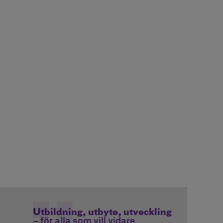
Utbildning, utbyte, utveckling
– för alla som vill vidare