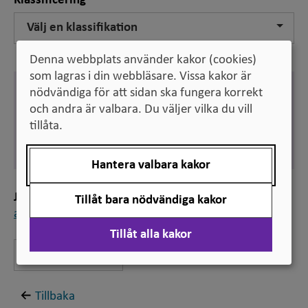
Klassificering
Välj en klassifikation
Denna webbplats använder kakor (cookies)
som lagras i din webbläsare. Vissa kakor är
Engelska
nödvändiga för att sidan ska fungera korrekt
expel
och andra är valbara. Du väljer vilka du vill
tillåta.
Svenska
avskilja
Hantera valbara kakor
Jämför
Tillåt bara nödvändiga kakor
avskiljande från utbildning
Tillåt alla kakor
Lämna feedback
Tillbaka