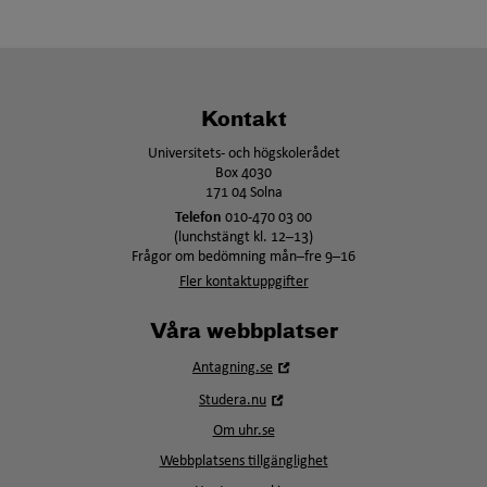
Kontakt
Universitets- och högskolerådet
Box 4030
171 04 Solna
Telefon
010-470 03 00
(lunchstängt kl. 12–13)
Frågor om bedömning mån–fre 9–16
Fler kontaktuppgifter
Våra webbplatser
Öppna
Antagning.se
i
Öppna
Studera.nu
nytt
i
fönster
Om uhr.se
nytt
fönster
Webbplatsens tillgänglighet