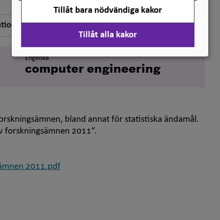
Tillåt bara nödvändiga kakor
ation
Tillåt alla kakor
Engelska
computer engineering
orskningsämnen, bland annat för statistiska ändamål.
 av forskningsämnen 2011”.
gsämnen 2011.pdf