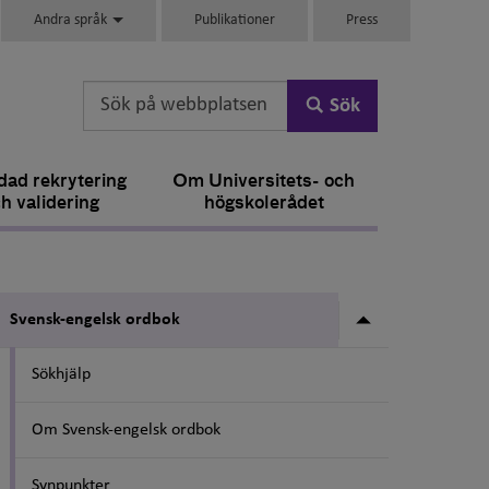
Andra språk
Publikationer
Press
Sök
ad rekrytering
Om Universitets- och
h validering
högskolerådet
Undermeny fö
Svensk-engelsk ordbok
Sökhjälp
Om Svensk-engelsk ordbok
Synpunkter