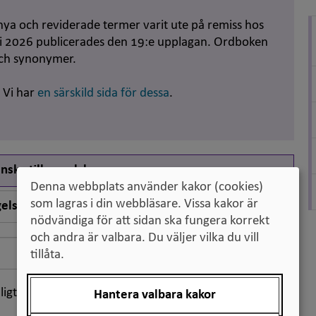
nya och reviderade termer varit ute på remiss hos
uni 2026 publicerades den 19:e upplagan. Ordboken
och synonymer.
. Vi har
en särskild sida för dessa
.
nska till engelska
Denna webbplats använder kakor (cookies)
som lagras i din webbläsare. Vissa kakor är
elska till svenska
nödvändiga för att sidan ska fungera korrekt
och andra är valbara. Du väljer vilka du vill
Sök
tillåta.
ligt klassifikation
Hantera valbara kakor