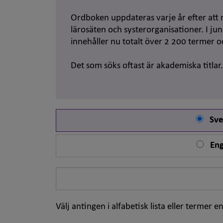
Ordboken uppdateras varje år efter att 
lärosäten och systerorganisationer. I j
innehåller nu totalt över 2 200 termer 
Det som söks oftast är akademiska titlar
Sve
Eng
Sök
på
ord
Välj antingen i alfabetisk lista eller termer en