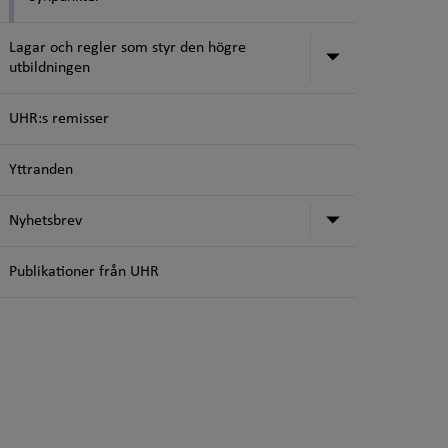
Lagar och regler som styr den högre
Undermeny för
utbildningen
UHR:s remisser
Yttranden
Undermeny f
Nyhetsbrev
Publikationer från UHR