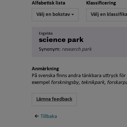
Alfabetisk lista
Klassificering
Välj en bokstav
Välj en klassifik
Engelska
science park
Synonym:
research park
Anmärkning
På svenska finns andra tänkbara uttryck fö
exempel
forskningsby
,
teknikpark
,
forskarp
Lämna feedback
Tillbaka