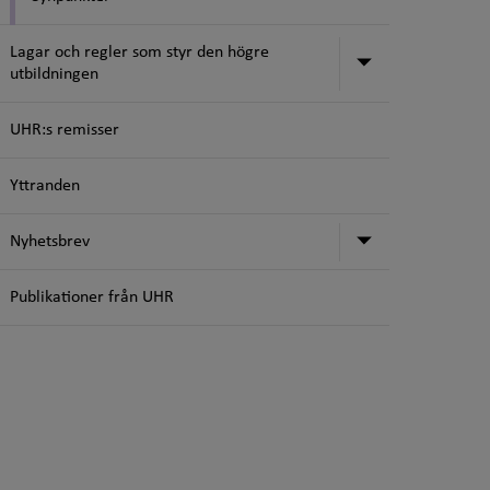
Lagar och regler som styr den högre
Undermeny för
utbildningen
UHR:s remisser
Yttranden
Undermeny f
Nyhetsbrev
Publikationer från UHR