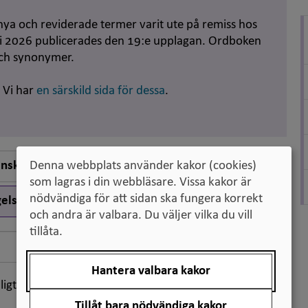
nya och reviderade termer varit ute på remiss hos
uni 2026 publicerades den 19:e upplagan. Ordboken
och synonymer.
. Vi har
en särskild sida för dessa
.
nska till engelska
Denna webbplats använder kakor (cookies)
som lagras i din webbläsare. Vissa kakor är
nödvändiga för att sidan ska fungera korrekt
elska till svenska
och andra är valbara. Du väljer vilka du vill
tillåta.
Sök
Hantera valbara kakor
ligt klassifikation
Tillåt bara nödvändiga kakor