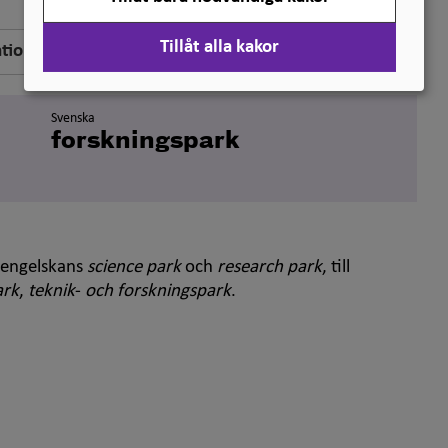
Tillåt alla kakor
ation
Svenska
forskningspark
r engelskans
science park
och
research park
, till
ark
,
teknik
-
och forskningspark
.