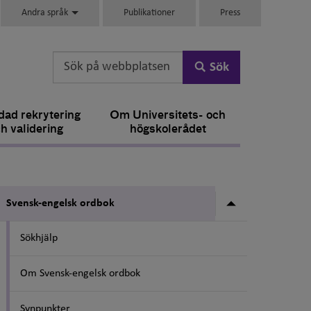
Andra språk
Publikationer
Press
Sök
ad rekrytering
Om Universitets- och
h validering
högskolerådet
Undermeny fö
Svensk-engelsk ordbok
Sökhjälp
Om Svensk-engelsk ordbok
Synpunkter