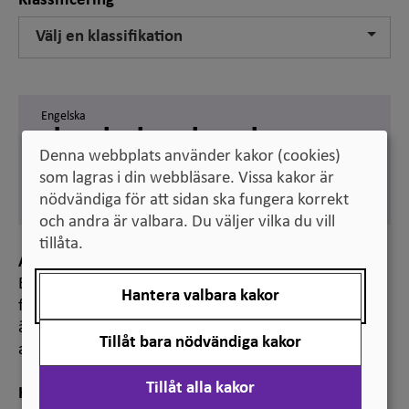
Klassificering
Välj en klassifikation
Engelska
chemical engineering
Denna webbplats använder kakor (cookies)
Svenska
som lagras i din webbläsare. Vissa kakor är
kemiteknik
nödvändiga för att sidan ska fungera korrekt
och andra är valbara. Du väljer vilka du vill
tillåta.
Anmärkning
Benämningen används vid klassificering av
Hantera valbara kakor
forskningsämnen, bland annat för statistiska
ändamål. Den ingår i ”Standard för svensk indelning
Tillåt bara nödvändiga kakor
av forskningsämnen 2011”.
Tillåt alla kakor
Hänvisning