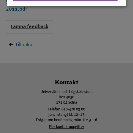
Standard för svensk indelning av forskningsämnen
2011.pdf
Lämna feedback
Tillbaka
Kontakt
Universitets- och högskolerådet
Box 4030
171 04 Solna
Telefon
010-470 03 00
(lunchstängt kl. 12–13)
Frågor om bedömning mån–fre 9–16
Fler kontaktuppgifter