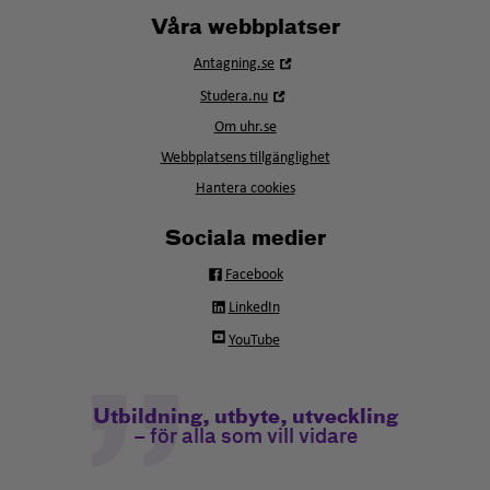
Våra webbplatser
Öppna
Antagning.se
i
Öppna
Studera.nu
nytt
i
fönster
Om uhr.se
nytt
fönster
Webbplatsens tillgänglighet
Hantera cookies
Sociala medier
Facebook
LinkedIn
YouTube
Utbildning, utbyte, utveckling
– för alla som vill vidare