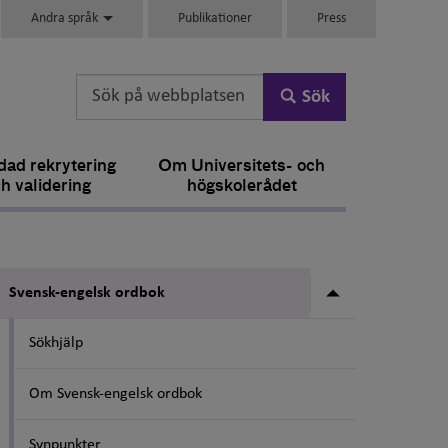
Andra språk
Publikationer
Press
Sök
ad rekrytering
Om Universitets- och
h validering
högskolerådet
Undermeny fö
Svensk-engelsk ordbok
Sökhjälp
Om Svensk-engelsk ordbok
Synpunkter