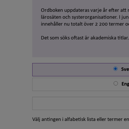
Ordboken uppdateras varje år efter att 
lärosäten och systerorganisationer. I j
innehåller nu totalt över 2 200 termer 
Det som söks oftast är akademiska titlar
Sve
Eng
Sök
på
ord
Välj antingen i alfabetisk lista eller termer en