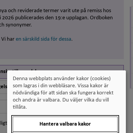
nya och reviderade termer varit ute på remiss hos
uni 2026 publicerades den 19:e upplagan. Ordboken
och synonymer.
. Vi har
en särskild sida för dessa
.
nska till engelska
Denna webbplats använder kakor (cookies)
som lagras i din webbläsare. Vissa kakor är
elska till svenska
nödvändiga för att sidan ska fungera korrekt
och andra är valbara. Du väljer vilka du vill
Sök
tillåta.
ligt klassifikation
Hantera valbara kakor