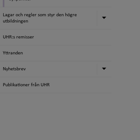
Lagar och regler som styr den högre
Undermeny för
utbildningen
UHR:s remisser
Yttranden
Undermeny f
Nyhetsbrev
Publikationer från UHR