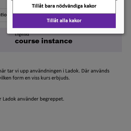
Tillåt bara nödvändiga kakor
ation
Tillåt alla kakor
Engelska
course instance
är tar vi upp användningen i Ladok. Där används
vilken form en viss kurs erbjuds.
ur Ladok använder begreppet.