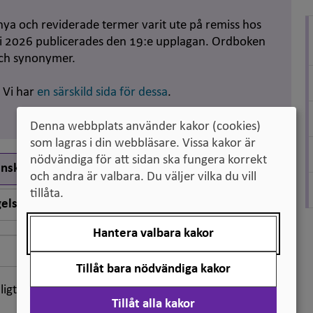
nya och reviderade termer varit ute på remiss hos
uni 2026 publicerades den 19:e upplagan. Ordboken
och synonymer.
. Vi har
en särskild sida för dessa
.
Denna webbplats använder kakor (cookies)
som lagras i din webbläsare. Vissa kakor är
nödvändiga för att sidan ska fungera korrekt
nska till engelska
och andra är valbara. Du väljer vilka du vill
tillåta.
elska till svenska
Hantera valbara kakor
Sök
Tillåt bara nödvändiga kakor
ligt klassifikation
Tillåt alla kakor