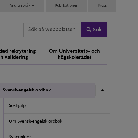
Andra språk
Publikationer
Press
Sök
ad rekrytering
Om Universitets- och
h validering
högskolerådet
Undermeny fö
Svensk-engelsk ordbok
Sökhjälp
Om Svensk-engelsk ordbok
Synpunkter