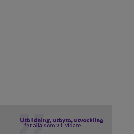
Utbildning, utbyte, utveckling
– för alla som vill vidare