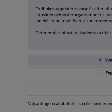
Ordboken uppdateras varje år efter att 
lärosäten och systerorganisationer. I j
innehåller nu totalt över 2 200 termer 
Det som söks oftast är akademiska titlar
Sve
Eng
Sök
på
ord
Välj antingen i alfabetisk lista eller termer en