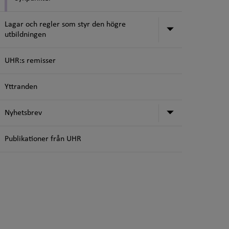
Lagar och regler som styr den högre
Undermeny för
utbildningen
UHR:s remisser
Yttranden
Undermeny f
Nyhetsbrev
Publikationer från UHR