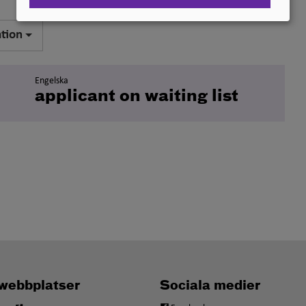
ation
Engelska
applicant on waiting list
webbplatser
Sociala medier