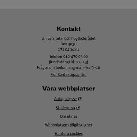
Kontakt
Universitets- och högskolerådet
Box 4030
171 04 Solna
Telefon
010-470 03 00
(lunchstängt kl. 12–13)
Frågor om bedömning mån–fre 9–16
Fler kontaktuppgifter
Våra webbplatser
Öppna
Antagning.se
i
Öppna
Studera.nu
nytt
i
fönster
Om uhr.se
nytt
fönster
Webbplatsens tillgänglighet
Hantera cookies