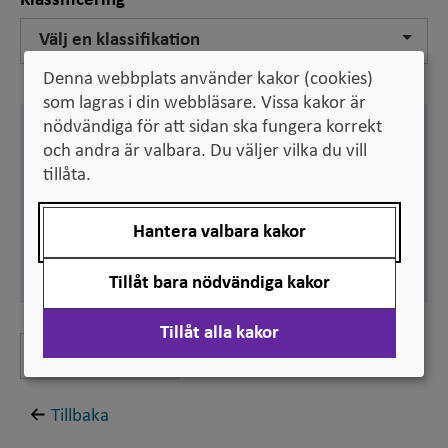
Klassificering
Välj en klassifikation
Denna webbplats använder kakor (cookies)
som lagras i din webbläsare. Vissa kakor är
nödvändiga för att sidan ska fungera korrekt
Svenska
sista anmälningsdag
och andra är valbara. Du väljer vilka du vill
tillåta.
Synonym:
sista ansökningsdag
Engelska
Hantera valbara kakor
application deadline
Synonym:
closing date for applications
Tillåt bara nödvändiga kakor
Tillåt alla kakor
Lämna feedback
Tillbaka