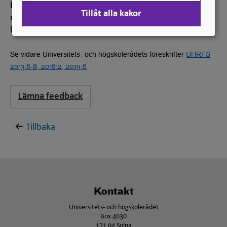
beslutat. I sitt beslut följde Högskoleverket
Tillåt alla kakor
rekommendationer från SUHF samt synpunkter från
lärosätena.
Se vidare Universitets- och högskolerådets föreskrifter
UHRFS
2013:6-8, 2018:2, 2019:6
Lämna feedback
Tillbaka
Kontakt
Universitets- och högskolerådet
Box 4030
171 04 Solna