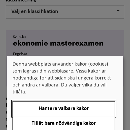
Klassificering
Välj en klassifikation
Svenska
ekonomie masterexamen
Engelska
Degree of Master of Science
Denna webbplats använder kakor (cookies)
in Business and Economics
som lagras i din webbläsare. Vissa kakor är
(120 credits)
nödvändiga för att sidan ska fungera korrekt
och andra är valbara. Du väljer vilka du vill
tillåta.
Anmärkning
Den engelska översättningen av den svenska
Hantera valbara kakor
examensbenämningen är hämtad från Universitets-
och högskolerådets föreskrifter, som är utformade
Tillåt bara nödvändiga kakor
enligt de föreskrifter som Högskoleverket tidigare