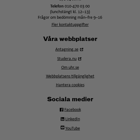
Telefon
010-470 03 00
(lunchstängt kl. 12–13)
Frågor om bedömning mån–fre 9–16
Fler kontaktuppgifter
Våra webbplatser
Öppna
Antagning.se
i
Öppna
Studera.nu
nytt
i
fönster
Om uhr.se
nytt
fönster
Webbplatsens tillgänglighet
Hantera cookies
Sociala medier
Facebook
LinkedIn
YouTube