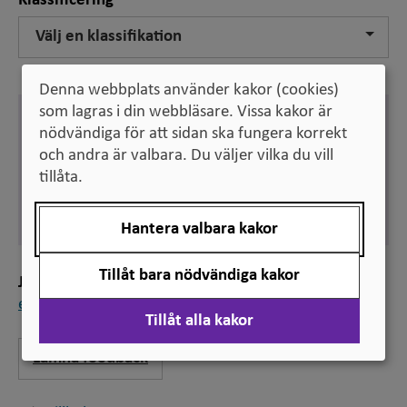
Klassificering
Välj en klassifikation
Denna webbplats använder kakor (cookies)
som lagras i din webbläsare. Vissa kakor är
Svenska
nödvändiga för att sidan ska fungera korrekt
kandidatuppsats
och andra är valbara. Du väljer vilka du vill
Engelska
tillåta.
Bachelor’s essay
Synonym:
Bachelor’s project
Hantera valbara kakor
Tillåt bara nödvändiga kakor
Jämför
examensarbete
,
uppsats
Tillåt alla kakor
Lämna feedback