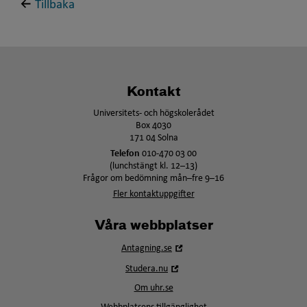
Tillbaka
Kontakt
Universitets- och högskolerådet
Box 4030
171 04 Solna
Telefon
010-470 03 00
(lunchstängt kl. 12–13)
Frågor om bedömning mån–fre 9–16
Fler kontaktuppgifter
Våra webbplatser
Öppna
Antagning.se
i
Öppna
Studera.nu
nytt
i
fönster
Om uhr.se
nytt
fönster