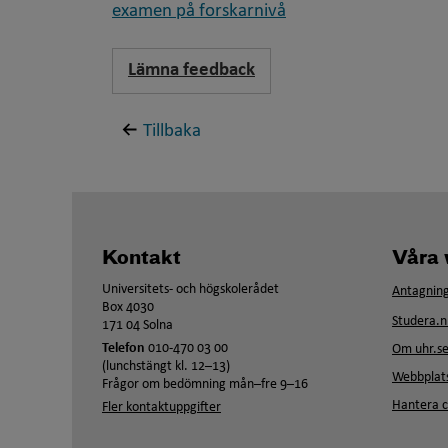
examen på forskarnivå
Lämna feedback
Tillbaka
Kontakt
Våra 
Universitets- och högskolerådet
Antagning
Box 4030
Studera.n
171 04 Solna
Telefon
010-470 03 00
Om uhr.s
(lunchstängt kl. 12–13)
Webbplats
Frågor om bedömning mån–fre 9–16
Hantera c
Fler kontaktuppgifter