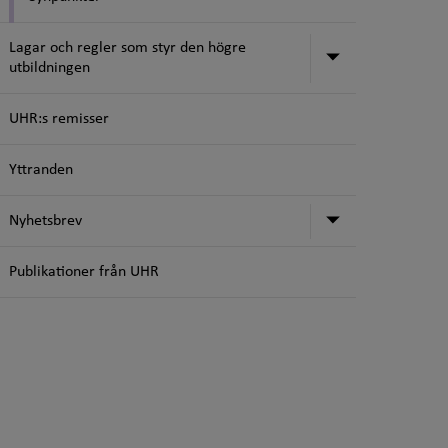
Lagar och regler som styr den högre
Undermeny för
utbildningen
UHR:s remisser
Yttranden
Undermeny f
Nyhetsbrev
Publikationer från UHR