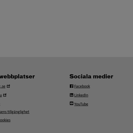
webbplatser
Sociala medier
Öppna
.se
Facebook
i
Öppna
u
LinkedIn
nytt
i
fönster
e
YouTube
nytt
fönster
ens tillgänglighet
ookies