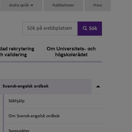
Andra språk
Publikationer
Press
Sök
ad rekrytering
Om Universitets- och
h validering
högskolerådet
Undermeny fö
Svensk-engelsk ordbok
Sökhjälp
Om Svensk-engelsk ordbok
Synpunkter