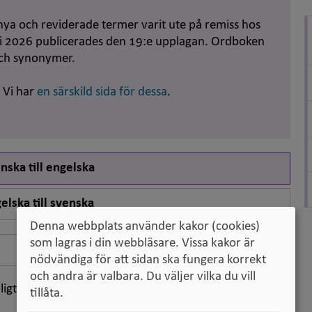
nya och reviderade termer varit ute på remiss hos
uni 2026 publicerades den 19:e upplagan. Ordboken
och synonymer.
. Vi har
en särskild sida för dessa
.
nska till engelska
elska till svenska
Denna webbplats använder kakor (cookies)
som lagras i din webbläsare. Vissa kakor är
Sök
nödvändiga för att sidan ska fungera korrekt
och andra är valbara. Du väljer vilka du vill
ligt klassifikation
tillåta.