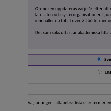
Ordboken uppdateras varje år efter att 
lärosäten och systerorganisationer. I j
innehåller nu totalt över 2 200 termer 
Det som söks oftast är akademiska titlar
Sve
Eng
Sök
på
ord
Välj antingen i alfabetisk lista eller termer en