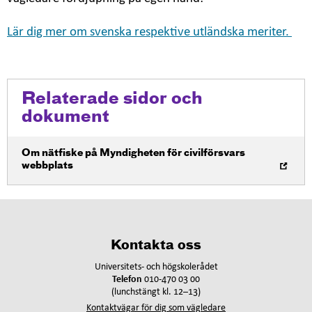
Lär dig mer om svenska respektive utländska meriter.
Relaterade sidor och
dokument
Öppna i nytt fönster
Om nätfiske på Myndigheten för civilförsvars
webbplats
Kontakta oss
Universitets- och högskolerådet
Telefon
010-470 03 00
(lunchstängt kl. 12–13)
Kontaktvägar för dig som vägledare