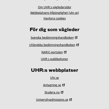
Om UHR:s vägledarsidor
Webbplatsens tillgänglighet (uhr.se)
Hantera cookies
För dig som vägleder
Öppna
Svenska bedömningshandboken
i
Öppna
Utländska bedömningshandboken
nytt
i
fönster
Öppna
NARIC-portalen
nytt
i
fönster
UHR:s publikationer
nytt
fönster
UHR:s webbplatser
Uhr.se
Öppna
Antagning.se
i
Öppna
Studera.nu
nytt
i
fönster
Öppna
Universityadmissions.se
nytt
i
fönster
nytt