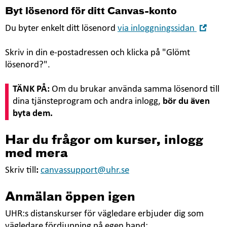
Byt lösenord för ditt Canvas-konto
Öpp
Du byter enkelt ditt lösenord
via inloggningssidan
i
nytt
Skriv in din e-postadressen och klicka på "Glömt
föns
lösenord?".
TÄNK PÅ:
Om du brukar använda samma lösenord till
dina tjänsteprogram och andra inlogg,
bör du även
byta dem.
Har du frågor om kurser, inlogg
med mera
Skriv till
:
canvassupport@uhr.se
Anmälan öppen igen
UHR:s distanskurser för vägledare erbjuder dig som
vägledare fördjupning på egen hand: