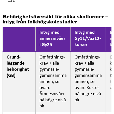
1a1
Behörighetsöversikt för olika skolformer –
intyg från folkhögskolestudier
Intyg med
Intyg med
In
ämnesnivåer
Gy11/Vux12-
m
i Gy25
kurser
k
Grund-
Omfattnings-
Omfattnings-
Om
läggande
krav + alla
krav + alla
kr
behörighet
gymnasie-
gymnasie-
k
(GB)
gemensamma
gemensamma
Ku
ämnen, se
ämnen, se
hö
ovan.
ovan. Kurser
ok
Ämnesnivåer
på högre nivå
på högre nivå
ok.
ok.