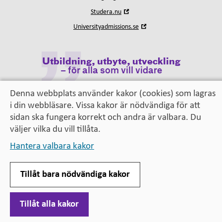
i
Öppna
Studera.nu
nytt
i
fönster
Öppna
Universityadmissions.se
nytt
i
fönster
nytt
fönster
Utbildning, utbyte, utveckling
– för alla som vill vidare
Denna webbplats använder kakor (cookies) som lagras
i din webbläsare. Vissa kakor är nödvändiga för att
sidan ska fungera korrekt och andra är valbara. Du
väljer vilka du vill tillåta.
Hantera valbara kakor
Tillåt bara nödvändiga kakor
Tillåt alla kakor