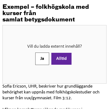
2015
Exempel – folkhögskola med
kurser från
= Vad som
samlat betygsdokument
krävs idag
Vill du ladda externt innehåll?
Ja
Alltid
Sofia Ericson, UHR, beskriver hur grundläggande
behörighet kan uppnås med folkhögskolestudier och
kurser från vux/gymnasiet. Film 3:12.