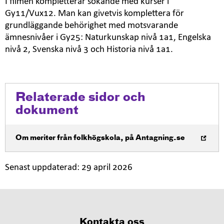
I filmen kompletterar sökande med kurser i
Gy11/Vux12. Man kan givetvis komplettera för
grundläggande behörighet med motsvarande
ämnesnivåer i Gy25: Naturkunskap nivå 1a1, Engelska
nivå 2, Svenska nivå 3 och Historia nivå 1a1.
Relaterade sidor och
dokument
Öppna i nytt fönster
Om meriter från folkhögskola, på Antagning.se
Senast uppdaterad:
29 april 2026
Kontakta oss