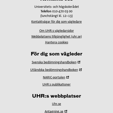
Universitets- och högskolerådet
Telefon
010-470 03 00
(lunchstängt kl. 12–13)
Kontaktvägar för dig som vägledare
Om UHR:s vägledarsidor
Webbplatsens tillgänglighet (uhr.se)
Hantera cookies
För dig som vägleder
Öppna
Svenska bedömningshandboken
i
Öppna
Utländska bedömningshandboken
nytt
i
fönster
Öppna
NARIC-portalen
nytt
i
fönster
UHR:s publikationer
nytt
fönster
UHR:s webbplatser
Uhr.se
Öppna
Antagning.se