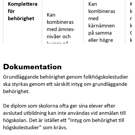
Komplettera
Kan
K
för
kombineras
k
Kan
behörighet
med
m
kombineras
kärnämnen
k
med ämnes-
på samma
G
nivåer och
eller högre
ku
kurser på
nivå.
sa
samma eller
hö
högre nivå.
Dokumentation
Grundläggande behörighet genom folkhögskolestudier
Skärpta krav
ska styrkas genom ett särskilt intyg om grundläggande
för sökande
behörighet.
som inte
uppfyllt
De diplom som skolorna ofta ger sina elever efter
grund-
avslutad utbildning kan inte användas vid anmälan till
läggande
högskolan. Det är istället ett "Intyg om behörighet till
behörighet
högskolestudier" som krävs.
före 1 juli