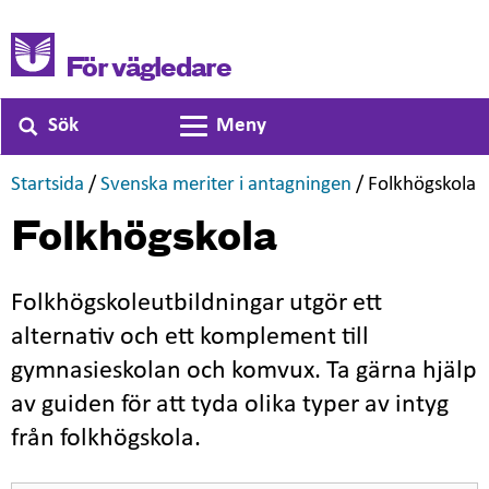
För vägledare
Sök
Meny
Växla navigering
,
,
,
Startsida
/
Svenska meriter i antagningen
/
Folkhögskola
Folkhögskola
Folkhögskoleutbildningar utgör ett
alternativ och ett komplement till
gymnasieskolan och komvux. Ta gärna hjälp
av guiden för att tyda olika typer av intyg
från folkhögskola.