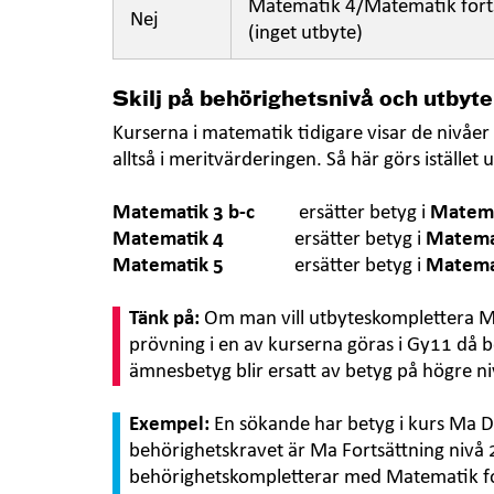
Matematik 4/Matematik forts
Nej
(inget utbyte)
Skilj på behörighetsnivå och utbyte
Kurserna i matematik tidigare visar de nivåe
alltså i meritvärderingen. Så här görs iställe
Matematik 3 b-c
ersätter betyg i
Matema
Matematik 4
ersätter betyg i
Matema
Matematik 5
ersätter betyg i
Matema
Tänk på:
Om man vill utbyteskomplettera 
prövning i en av kurserna göras i Gy11 då b
ämnesbetyg blir ersatt av betyg på högre ni
Exempel:
En sökande har betyg i kurs Ma D o
behörighetskravet är Ma Fortsättning niv
behörighetskompletterar med Matematik for