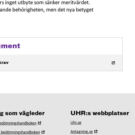
örs inget utbyte som sänker meritvärdet.
ökande behörigheten, men det nya betyget
ument
krav
ig som vägleder
UHR:s webbplatser
Öppna
Uhr.se
bedömningshandboken
i
Öppna
Öppna
Antagning.se
a bedömningshandboken
nytt