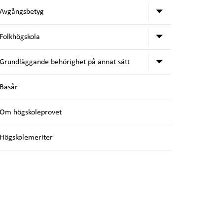
Undermeny för
Avgångsbetyg
Undermeny för
Folkhögskola
Undermeny för
Grundläggande behörighet på annat sätt
Basår
Om högskoleprovet
Högskolemeriter