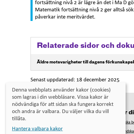
fortsättning nivå 2 är lägre än det i Ma D g
Matematik fortsättning nivå 2 ger alltså s
påverkar inte meritvärdet.
Relaterade sidor och dok
Öppna i nytt fönster
Äldre motsvarigheter till dagens förkunskaps
Senast uppdaterad:
18 december 2025
Denna webbplats använder kakor (cookies)
som lagras i din webbläsare. Vissa kakor är
nödvändiga för att sidan ska fungera korrekt
och andra är valbara. Du väljer vilka du vill
Kontakta oss
För d
tillåta.
Universitets- och högskolerådet
Svenska 
Telefon
010-470 03 00
Hantera valbara kakor
Utländsk
(lunchstängt kl. 12–13)