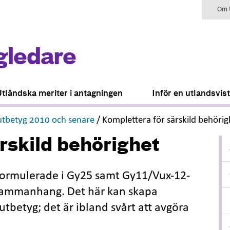
Om U
gledare
tländska meriter i antagningen
Inför en utlandsvis
,
utbetyg 2010 och senare
/
Komplettera för särskild behörig
rskild behörighet
 formulerade i Gy25 samt Gy11/Vux-12-
 sammanhang. Det här kan skapa
tbetyg; det är ibland svårt att avgöra