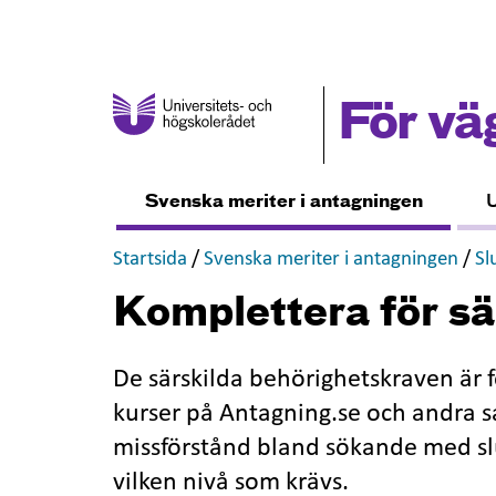
För vä
Svenska meriter i antagningen
U
,
,
Startsida
/
Svenska meriter i antagningen
/
Sl
Komplettera för sä
De särskilda behörighetskraven är
kurser på Antagning.se och andra
missförstånd bland sökande med slu
vilken nivå som krävs.