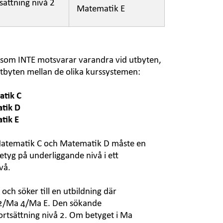
ättning nivå 2
Matematik E
r som INTE motsvarar varandra vid utbyten,
t utbyten mellan de olika kurssystemen:
tik C
tik D
tik E
Matematik C och Matematik D måste en
etyg på underliggande nivå i ett
vå.
ch söker till en utbildning där
å 2/Ma 4/Ma E. Den sökande
tsättning nivå 2. Om betyget i Ma