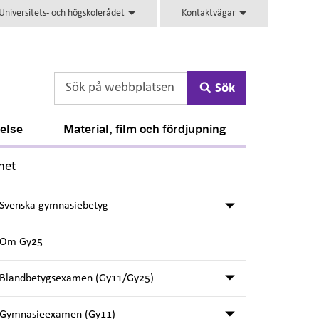
niversitets- och högskolerådet
Kontaktvägar
Sök
telse
Material, film och fördjupning
,
het
Undermeny för
Svenska gymnasiebetyg
Om Gy25
Undermeny fö
Blandbetygsexamen (Gy11/Gy25)
Undermeny fö
Gymnasieexamen (Gy11)