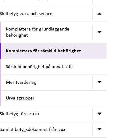
Undermeny för
Slutbetyg 2010 och senare
Komplettera för grundläggande
Undermeny för
behörighet
Komplettera för särskild behörighet
Särskild behörighet på annat sätt
Undermeny för
Meritvärdering
Urvalsgrupper
Undermeny för
Slutbetyg före 2010
Undermeny för
Samlat betygsdokument från vux