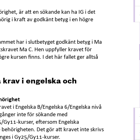
hörighet, är att en sökande kan ha IG i det
rig i kraft av godkänt betyg i en högre
ammet har i slutbetyget godkänt betyg i Ma
tskravet Ma C. Hen uppfyller kravet för
e kursen finns. I det här fallet ger alltså
 krav i engelska och
ehörighet
kravet i Engelska B/Engelska 6/Engelska nivå
gånger inte för sökande med
5/Gy11-kurser, eftersom Engelska
behörigheten. Det gör att kravet inte skrivs
anges i Gy25/Gy11-kurser.