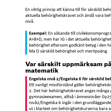
En viktig princip att känna till för särskild be
aktuella behörighetskravet och ändå vara behö
nivå.
Exempel:
En sökande till civilekonomprogr
A+B+D, men har IG i det aktuella behörighe
behörighet eftersom godkänt betyg i den högr
Ma D särskild behörighet och meritpoäng.
Var särskilt uppmärksam på
matematik
Engelska nivå 2/Engelska 6 för särskild b
Ett vanligt missförstånd gäller behörighets
2. Det här behörighetskravet anges många 
gymnasieexamen, alltså i ämnesnivåer Gy2
nivå2/Engelska 6 ingår i den grundläggande 
ut i klartext om behörighetskurserna bara 