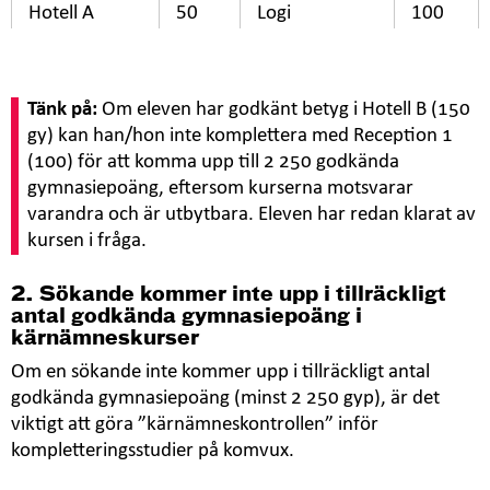
Hotell A
50
Logi
100
Hotell B
150
Reception 1
100
Tänk på:
Om eleven har godkänt betyg i Hotell B (150
gy) kan han/hon inte komplettera med Reception 1
(100) för att komma upp till 2 250 godkända
gymnasiepoäng, eftersom kurserna motsvarar
varandra och är utbytbara. Eleven har redan klarat av
kursen i fråga.
2. Sökande kommer inte upp i tillräckligt
antal godkända gymnasiepoäng i
kärnämneskurser
Om en sökande inte kommer upp i tillräckligt antal
godkända gymnasiepoäng (minst 2 250 gyp), är det
viktigt att göra ”kärnämneskontrollen” inför
kompletteringsstudier på komvux.