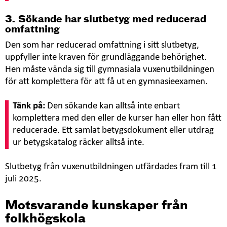
A
1b
3. Sökande har slutbetyg med reducerad
Idrott och hälsa
omfattning
Idrott och hä
Idrott och hälsa
A (från
1
Den som har reducerad omfattning i sitt slutbetyg,
gymnasiet)
uppfyller inte kraven för grundläggande behörighet.
Hen måste vända sig till gymnasiala vuxenutbildningen
Religionskunskap
Religionsku
Religion
för att komplettera för att få ut en gymnasieexamen.
A
1
Tänk på:
Den sökande kan alltså inte enbart
Naturkunsk
Naturkunskap
Naturkunskap A
komplettera med den eller de kurser han eller hon fått
1a1
reducerade. Ett samlat betygsdokument eller utdrag
ur betygskatalog räcker alltså inte.
Slutbetyg från vuxenutbildningen utfärdades fram till 1
juli 2025.
Motsvarande kunskaper från
folkhögskola