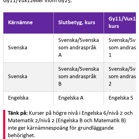
Gy11/Vux12eller inom Gy25:
Gy11/Vux12
Kärnämne
Slutbetyg, kurs
kurs
Svenska/Svenska
Svenska/Sve
Svenska
som andraspråk
som andrasp
A
1
Svenska/Svenska
Svenska/Sve
Svenska
som andraspråk
som andrasp
B
2
Engelska
Engelska A
Engelska 5
Matematik
Tänk på:
Kurser på högre nivå i Engelska 6/nivå 2 och
Matematik
Matematik A
1a/1b/ 1c
Matematik 2/nivå 2 (Engelska B och Matematik B)
inte ger kärnämnespoäng för grundläggande
Samhällskunskap
Samhällskun
behörighet.
Samhällskunskap