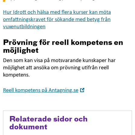
Hur Idrott och hälsa med flera kurser kan möta
omfattningskravet för sökande med betyg från
vuxenutbildningen
Prövning för reell kompetens en
möjlighet
Den som kan visa på motsvarande kunskaper har
möjlighet att ansöka om prövning utifrån reell
kompetens.
Öppna
Reell kompetens på Antagning.se
i
nytt
fönster
Relaterade sidor och
dokument