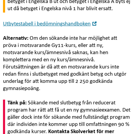
betyget i Engelska B ut och betyget i Engelska A byts ej
ut då betyget i Engelska nivå 1 har blivit ersatt.
Öppna
Utbytestabell i bedömningshandboken
i
nytt
Alternativ:
Om den sökande inte har möjlighet att
fönster
pröva i motsvarande Gy11-kurs, eller att ny,
motsvarande kurs/ämnesnivå saknas, kan hen
komplettera med en ny kurs/ämnesnivå.
Förutsättningen är då att en motsvarande kurs inte
redan finns i slutbetyget med godkänt betyg och utgör
underlag för att komma upp till 2 250 godkända
gymnasiepoäng.
Tänk på:
Sökande med slutbetyg från reducerat
program har rätt att få ut en ny gymnasieexamen. Det
gäller dock inte för sökande med fullständigt program
där individen inte kommer upp till omfattningen 90 %
godkända kurser.
Kontakta Skolverket för mer