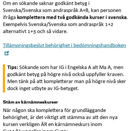
Om en sökande saknar godkänt betyg i
Svenska/Svenska som andraspråk A+B, kan personen
ifråga
komplettera med två godkända kurser i svenska
.
Exempelvis Svenska/Svenska som andraspråk 1+2
alternativt 1+3 och så vidare.
Tillämpningsbeslut behörighet i bedömningshandboken
Öppna
i
nytt
Tips:
Sökande som har IG i Engelska A alt Ma A, men
fönster
godkänt betyg på högre nivå också uppfyller kraven.
Men tänk på att kompletterar man på högre nivå sker
dock inget utbyte av IG-betyget.
Stäm av kärnämneskurser
När någon ska komplettera för grundläggande
behörighet, är det viktigt att stämma av att den nya
kursen verkligen ÄR en kärnämneskurs inom