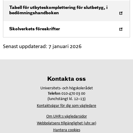
Öppna i nytt fönster
Tabell för utbyteskomplettering för slutbetyg, i
bedömningshandboken
Öppna i nytt fönster
Skolverkets föreskrifter
Senast uppdaterad:
7 januari 2026
Kontakta oss
Universitets- och högskolerådet
Telefon
010-470 03 00
(lunchstängt kl. 12–13)
Kontaktvägar för dig som vägledare
Om UHR:s vägledarsidor
Webbplatsens tillgänglighet (uhr.se)
Hantera cookies