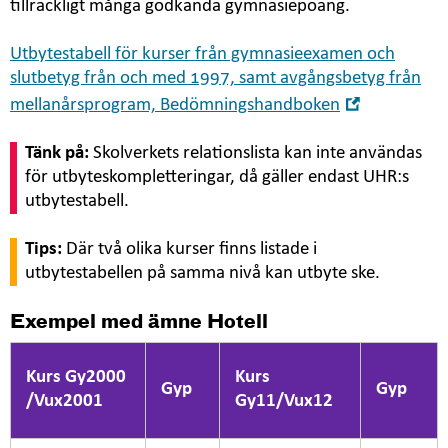
tillräckligt många godkända gymnasiepoäng.
Utbytestabell för kurser från gymnasieexamen och
slutbetyg från och med 1997, samt avgångsbetyg från
Öppna
mellanårsprogram, Bedömningshandboken
i
nytt
Tänk på:
Skolverkets relationslista kan inte användas
fönster
för utbyteskompletteringar, då gäller endast UHR:s
utbytestabell.
Tips:
Där två olika kurser finns listade i
utbytestabellen på samma nivå kan utbyte ske.
Exempel med ämne Hotell
Kurs Gy2000
Kurs
Gyp
Gyp
/Vux2001
Gy11/Vux12