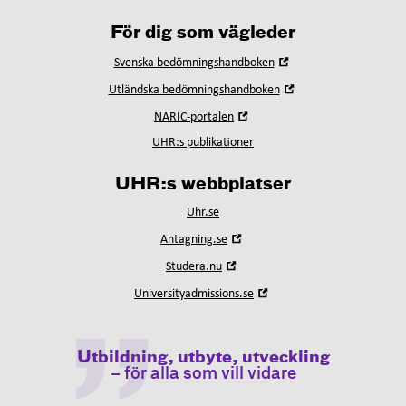
För dig som vägleder
Öppna
Svenska bedömningshandboken
i
Öppna
Utländska bedömningshandboken
nytt
i
fönster
Öppna
NARIC-portalen
nytt
i
fönster
UHR:s publikationer
nytt
fönster
UHR:s webbplatser
Uhr.se
Öppna
Antagning.se
i
Öppna
Studera.nu
nytt
i
fönster
Öppna
Universityadmissions.se
nytt
i
fönster
nytt
fönster
Utbildning, utbyte, utveckling
– för alla som vill vidare