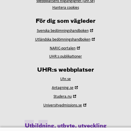
Webbplatsens tillgänglighet (uhr.se)
Hantera cookies
För dig som vägleder
Öppna
Svenska bedömningshandboken
i
Öppna
Utländska bedömningshandboken
nytt
i
fönster
Öppna
NARIC-portalen
nytt
i
fönster
UHR:s publikationer
nytt
fönster
UHR:s webbplatser
Uhr.se
Öppna
Antagning.se
i
Öppna
Studera.nu
nytt
i
fönster
Öppna
Universityadmissions.se
nytt
i
fönster
nytt
fönster
Utbildning, utbyte, utveckling