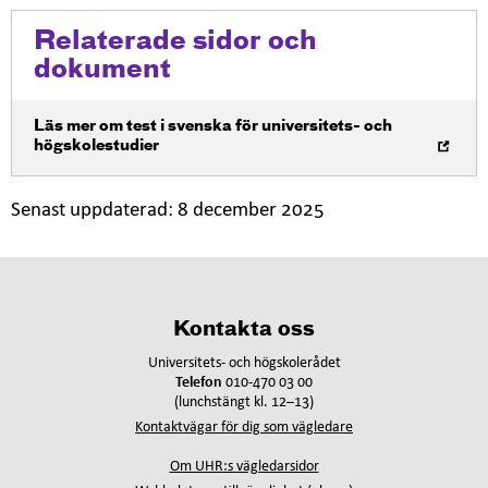
Relaterade sidor och
dokument
Öppna i nytt fönster
Läs mer om test i svenska för universitets- och
högskolestudier
Senast uppdaterad:
8 december 2025
Kontakta oss
Universitets- och högskolerådet
Telefon
010-470 03 00
(lunchstängt kl. 12–13)
Kontaktvägar för dig som vägledare
Om UHR:s vägledarsidor