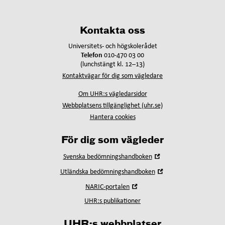
Kontakta oss
Universitets- och högskolerådet
Telefon
010-470 03 00
(lunchstängt kl. 12–13)
Kontaktvägar för dig som vägledare
Om UHR:s vägledarsidor
Webbplatsens tillgänglighet (uhr.se)
Hantera cookies
För dig som vägleder
Öppna
Svenska bedömningshandboken
i
Öppna
Utländska bedömningshandboken
nytt
i
fönster
Öppna
NARIC-portalen
nytt
i
fönster
UHR:s publikationer
nytt
fönster
UHR:s webbplatser