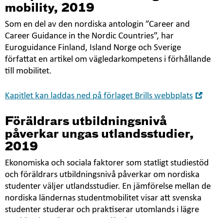
mobility, 2019
Som en del av den nordiska antologin ”Career and
Career Guidance in the Nordic Countries”, har
Euroguidance Finland, Island Norge och Sverige
författat en artikel om vägledarkompetens i förhållande
till mobilitet.
Öp
Kapitlet kan laddas ned på förlaget Brills webbplats
i
nyt
Föräldrars utbildningsnivå
fön
påverkar ungas utlandsstudier,
2019
Ekonomiska och sociala faktorer som statligt studiestöd
och föräldrars utbildningsnivå påverkar om nordiska
studenter väljer utlandsstudier. En jämförelse mellan de
nordiska ländernas studentmobilitet visar att svenska
studenter studerar och praktiserar utomlands i lägre