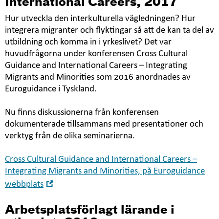
International Careers, 2017
Hur utveckla den interkulturella vägledningen? Hur
integrera migranter och flyktingar så att de kan ta del av
utbildning och komma in i yrkeslivet? Det var
huvudfrågorna under konferensen Cross Cultural
Guidance and International Careers – Integrating
Migrants and Minorities som 2016 anordnades av
Euroguidance i Tyskland.
Nu finns diskussionerna från konferensen
dokumenterade tillsammans med presentationer och
verktyg från de olika seminarierna.
Cross Cultural Guidance and International Careers –
Integrating Migrants and Minorities, på Euroguidance
Öppna
webbplats
i
nytt
Arbetsplatsförlagt lärande i
fönster