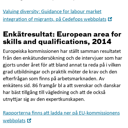
Valuing diversity: Guidance for labour market
Öppna
integration of migrants, på Cedefops webbplats
i
nytt
Enkätresultat: European area for
fönste
skills and qualifications, 2014
Europeiska kommissionen har ställt samman resultatet
från den enkätundersökning och de intervjuer som har
gjorts under året för att bland annat ta reda på i vilken
grad utbildningar och praktik möter de krav och den
efterfrågan som finns på arbetsmarknaden. Av
enkätens sid. 86 framgår bl a att svenskar och danskar
har bäst tillgång till vägledning och att de också
utnyttjar sig av den expertkunskapen.
Rapporterna finns att ladda ner på EU-kommissionens
Öppna
webbplats
i