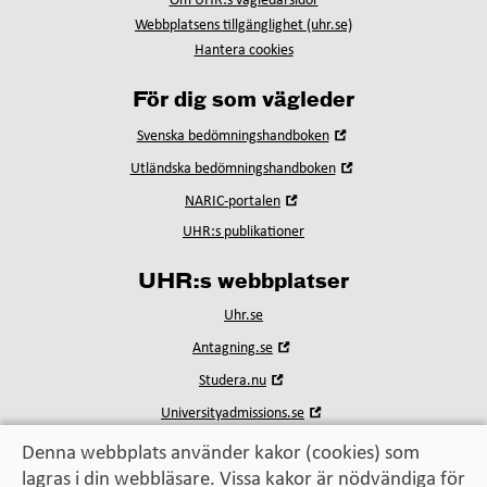
Om UHR:s vägledarsidor
Webbplatsens tillgänglighet (uhr.se)
Hantera cookies
För dig som vägleder
Öppna
Svenska bedömningshandboken
i
Öppna
Utländska bedömningshandboken
nytt
i
fönster
Öppna
NARIC-portalen
nytt
i
fönster
UHR:s publikationer
nytt
fönster
UHR:s webbplatser
Uhr.se
Öppna
Antagning.se
i
Öppna
Studera.nu
nytt
i
fönster
Öppna
Universityadmissions.se
nytt
i
fönster
nytt
Denna webbplats använder kakor (cookies) som
fönster
lagras i din webbläsare. Vissa kakor är nödvändiga för