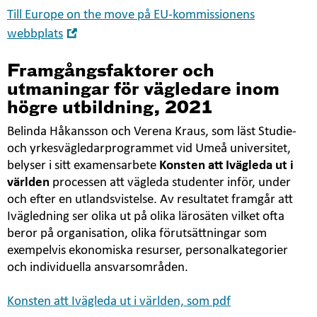
Till
Europe on the move
på EU-kommissionens
Öppna
webbplats
i
nytt
Framgångsfaktorer och
fönster
utmaningar för vägledare inom
högre utbildning, 2021
Belinda Håkansson och Verena Kraus, som läst Studie-
och yrkesvägledarprogrammet vid Umeå universitet,
belyser i sitt examensarbete
Konsten att Ivägleda ut i
världen
processen att vägleda studenter inför, under
och efter en utlandsvistelse. Av resultatet framgår att
Ivägledning ser olika ut på olika lärosäten vilket ofta
beror på organisation, olika förutsättningar som
exempelvis ekonomiska resurser, personalkategorier
och individuella ansvarsområden.
Konsten att Ivägleda ut i världen, som pdf