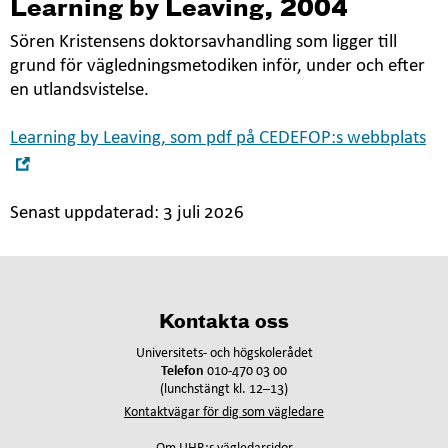
nytt
Learning by Leaving, 2004
fönster
Sören Kristensens doktorsavhandling som ligger till
grund för vägledningsmetodiken inför, under och efter
en utlandsvistelse.
Learning by Leaving, som pdf på CEDEFOP:s webbplats
Öppna
i
nytt
Senast uppdaterad:
3 juli 2026
fönster
Kontakta oss
Universitets- och högskolerådet
Telefon
010-470 03 00
(lunchstängt kl. 12–13)
Kontaktvägar för dig som vägledare