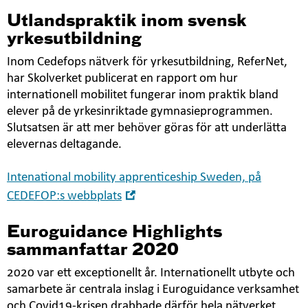
Utlandspraktik inom svensk
yrkesutbildning
Inom Cedefops nätverk för yrkesutbildning, ReferNet,
har Skolverket publicerat en rapport om hur
internationell mobilitet fungerar inom praktik bland
elever på de yrkesinriktade gymnasieprogrammen.
Slutsatsen är att mer behöver göras för att underlätta
elevernas deltagande.
Intenational mobility apprenticeship Sweden, på
Öppna
CEDEFOP:s webbplats
i
nytt
Euroguidance Highlights
fönster
sammanfattar 2020
2020 var ett exceptionellt år. Internationellt utbyte och
samarbete är centrala inslag i Euroguidance verksamhet
och Covid19-krisen drabbade därför hela nätverket