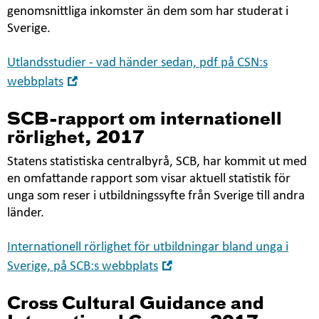
genomsnittliga inkomster än dem som har studerat i
Sverige.
Utlandsstudier - vad händer sedan, pdf på CSN:s
Öppna
webbplats
i
nytt
SCB-rapport om internationell
fönster
rörlighet, 2017
Statens statistiska centralbyrå, SCB, har kommit ut med
en omfattande rapport som visar aktuell statistik för
unga som reser i utbildningssyfte från Sverige till andra
länder.
Internationell rörlighet för utbildningar bland unga i
Öppna
Sverige, på SCB:s webbplats
i
nytt
Cross Cultural Guidance and
fönster