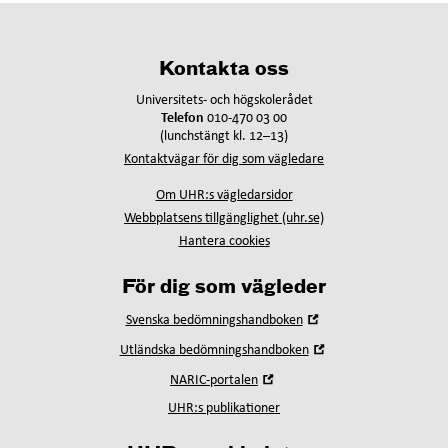
Kontakta oss
Universitets- och högskolerådet
Telefon
010-470 03 00
(lunchstängt kl. 12–13)
Kontaktvägar för dig som vägledare
Om UHR:s vägledarsidor
Webbplatsens tillgänglighet (uhr.se)
Hantera cookies
För dig som vägleder
Öppna
Svenska bedömningshandboken
i
Öppna
Utländska bedömningshandboken
nytt
i
fönster
Öppna
NARIC-portalen
nytt
i
fönster
UHR:s publikationer
nytt
fönster