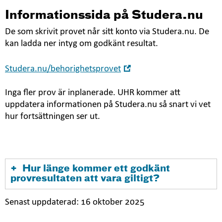
Informationssida på Studera.nu
De som skrivit provet når sitt konto via Studera.nu. De
kan ladda ner intyg om godkänt resultat.
Öppna
Studera.nu/behorighetsprovet
i
nytt
Inga fler prov är inplanerade. UHR kommer att
fönster
uppdatera informationen på Studera.nu så snart vi vet
hur fortsättningen ser ut.
Hur länge kommer ett godkänt
provresultaten att vara giltigt?
Senast uppdaterad:
16 oktober 2025