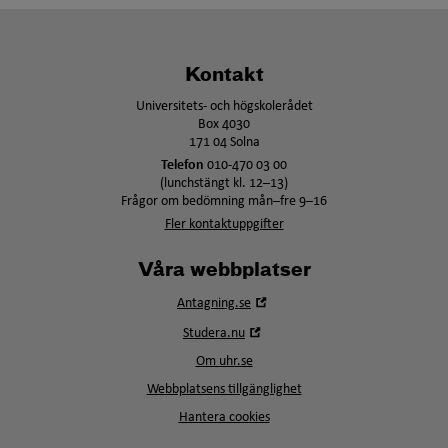
Kontakt
Universitets- och högskolerådet
Box 4030
171 04 Solna
Telefon
010-470 03 00
(lunchstängt kl. 12–13)
Frågor om bedömning mån–fre 9–16
Fler kontaktuppgifter
Våra webbplatser
Öppna
Antagning.se
i
Öppna
Studera.nu
nytt
i
fönster
Om uhr.se
nytt
fönster
Webbplatsens tillgänglighet
Hantera cookies