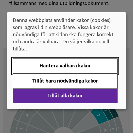
tillsammans med dina utbildningsdokument.
Denna webbplats använder kakor (cookies)
Ladda ner pdf
som lagras i din webbläsare. Vissa kakor är
nödvändiga för att sidan ska fungera korrekt
och andra är valbara. Du väljer vilka du vill
tillåta.
Här kan du se på vilken nivå
Hantera valbara kakor
svenska kvalifikationer är
placerade
Tillåt bara nödvändiga kakor
Tillåt alla kakor