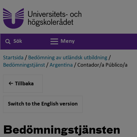
Sök
Meny
Växla navigering
,
,
Startsida
/
Bedömning av utländsk utbildning
/
,
,
,
Bedömningstjänst
/
Argentina
/
Contador/a Público/a
Tillbaka
Switch to the English version
Bedömningstjänsten