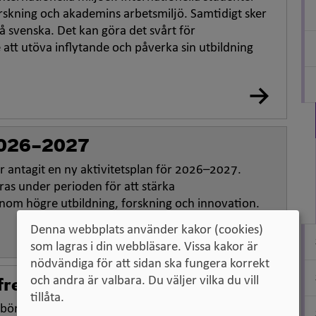
forskning och akademins arbetsmiljö. Samtidigt sker
på svenska. Det kan göra det svårt för
att utöva inflytande och påverka sin utbildning
 2026–2027
har antagit en ny aktivitetsplan för 2026–2027.
as under perioden för att stärka
 inom högre utbildning, forskning och innovation.
Denna webbplats använder kakor (cookies)
som lagras i din webbläsare. Vissa kakor är
nödvändiga för att sidan ska fungera korrekt
och andra är valbara. Du väljer vilka du vill
freemover
studenter
tillåta.
 påbörjade hösten 2022 en uppföljning av inresande