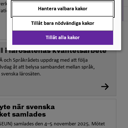
amverkan med bland andra SCB och UKÄ. Arbetet
Hantera valbara kakor
rationsverkets rapport Missbruk av
Tillåt bara nödvändiga kakor
Tillåt alla kakor
 i lärosätenas kvalitetsarbete
Ä och Språkrådets uppdrag med att följa
lvdag åt att belysa sambandet mellan språk,
d svenska lärosäten.
yte när svenska
ket samlades
 (SEUN) samlades den 4–5 november 2025. Mötet