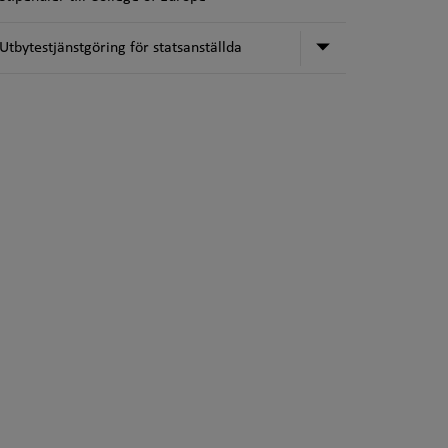
Undermeny för 
Utbytestjänstgöring för statsanställda