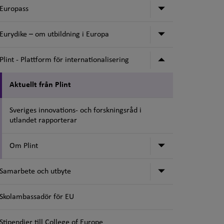
Undermeny för
Europass
Undermeny för 
Eurydike – om utbildning i Europa
Undermeny för P
Plint - Plattform för internationalisering
Aktuellt från Plint
Sveriges innovations- och forskningsråd i
utlandet rapporterar
Undermeny för
Om Plint
Undermeny för
Samarbete och utbyte
Skolambassadör för EU
Stipendier till College of Europe