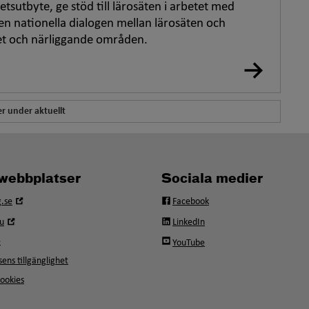
etsutbyte, ge stöd till lärosäten i arbetet med
den nationella dialogen mellan lärosäten och
vet och närliggande områden.
r under aktuellt
webbplatser
Sociala medier
Öppna
.se
Facebook
i
Öppna
u
LinkedIn
nytt
i
fönster
e
YouTube
nytt
fönster
ens tillgänglighet
ookies