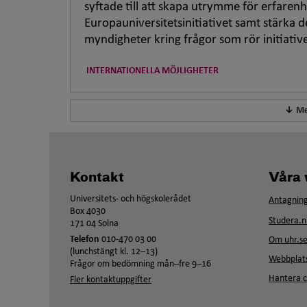
syftade till att skapa utrymme för erfarenh
Europauniversitetsinitiativet samt stärka 
myndigheter kring frågor som rör initiati
INTERNATIONELLA MÖJLIGHETER
Me
Kontakt
Våra 
Universitets- och högskolerådet
Antagning
Box 4030
Studera.n
171 04 Solna
Telefon
010-470 03 00
Om uhr.s
(lunchstängt kl. 12–13)
Webbplats
Frågor om bedömning mån–fre 9–16
Hantera c
Fler kontaktuppgifter