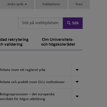
Andra språk
Publikationer
Press
Sök
dad rekrytering
Om Universitets-
ch validering
och högskolerådet
Undermeny för 
Arbeta inom ett reglerat yrke
Undermeny för 
Arbete och praktik inom EU:s institutioner
Bolognaprocessen ‒ det europeiska
Undermeny för 
området för högre utbildning