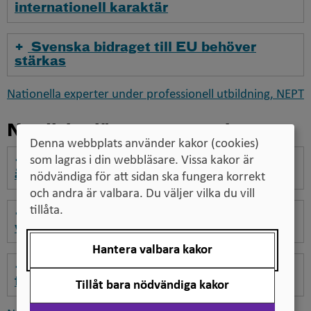
internationell karaktär
Svenska bidraget till EU behöver
stärkas
Nationella experter under professionell utbildning, NEPT
Nordiskt tjänstemannautbyte
Denna webbplats använder kakor (cookies)
Det är som när kompetensutveckling
som lagras i din webbläsare. Vissa kakor är
är som bäst!
nödvändiga för att sidan ska fungera korrekt
och andra är valbara. Du väljer vilka du vill
tillåta.
Jag ser möjliga samarbeten mellan
våra länder
Hantera valbara kakor
Min utbytestjänstgöring blev en vinst
för alla
Tillåt bara nödvändiga kakor