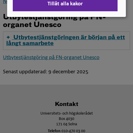
Nordiskt tjänstepersonsutbyte
Tillåt alla kakor
Utbytestjänstgöring på FN-
organet Unesco
Utbytestjänstgöringen är början på ett
långt samarbete
Utbytestjänstgöring på FN-organet Unesco
Senast uppdaterad:
9 december 2025
Kontakt
Universitets- och högskolerådet
Box 4030
171 04 Solna
Telefon
010-470 03 00