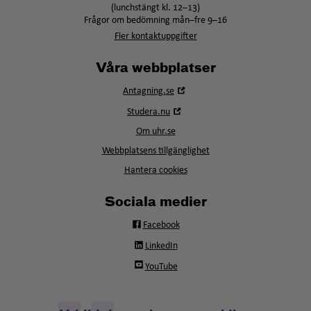
(lunchstängt kl. 12–13)
Frågor om bedömning mån–fre 9–16
Fler kontaktuppgifter
Våra webbplatser
Öppna
Antagning.se
i
Öppna
Studera.nu
nytt
i
fönster
Om uhr.se
nytt
fönster
Webbplatsens tillgänglighet
Hantera cookies
Sociala medier
Facebook
LinkedIn
YouTube