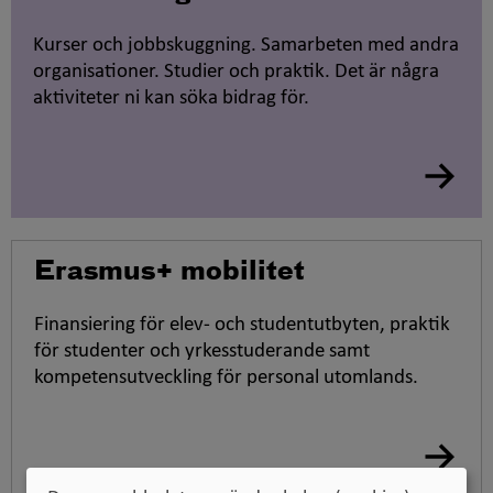
Kurser och jobbskuggning. Samarbeten med andra
organisationer. Studier och praktik. Det är några
aktiviteter ni kan söka bidrag för.
Erasmus+ mobilitet
Finansiering för elev- och studentutbyten, praktik
för studenter och yrkesstuderande samt
kompetensutveckling för personal utomlands.