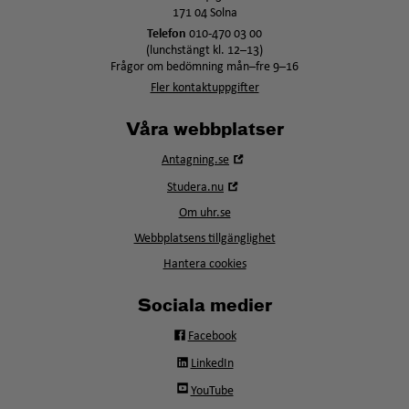
171 04 Solna
Telefon
010-470 03 00
(lunchstängt kl. 12–13)
Frågor om bedömning mån–fre 9–16
Fler kontaktuppgifter
Våra webbplatser
Öppna
Antagning.se
i
Öppna
Studera.nu
nytt
i
fönster
Om uhr.se
nytt
fönster
Webbplatsens tillgänglighet
Hantera cookies
Sociala medier
Facebook
LinkedIn
YouTube