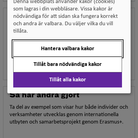
Denna webbplats använder kakor (cookies)
som lagras i din webbläsare. Vissa kakor är
Erasmus+ partnerskap
nödvändiga för att sidan ska fungera korrekt
och andra är valbara. Du väljer vilka du vill
tillåta.
Bidrag för internationella samarbets- och
utvecklingsprojekt i stor eller liten skala genom
partnerskapsprojekt.
Hantera valbara kakor
Tillåt bara nödvändiga kakor
Tillåt alla kakor
Så har andra gjort
Ta del av exempel som visar hur både individer och
verksamheter utvecklas genom internationella
utbyten och samarbetsprojekt genom Erasmus+.