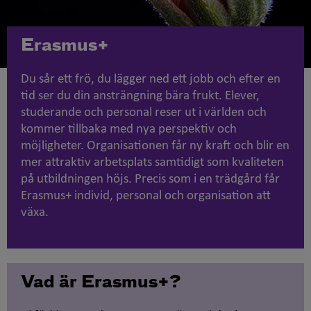
Erasmus+
Du sår ett frö, du lägger ned ett jobb och efter en
tid ser du din ansträngning bära frukt. Elever,
studerande och personal reser ut i världen och
kommer tillbaka med nya perspektiv och
möjligheter. Organisationen får ny kraft och blir en
mer attraktiv arbetsplats samtidigt som kvaliteten
på utbildningen höjs. Precis som i en trädgård får
Erasmus+ individ, personal och organisation att
växa.
Vad är Erasmus+?