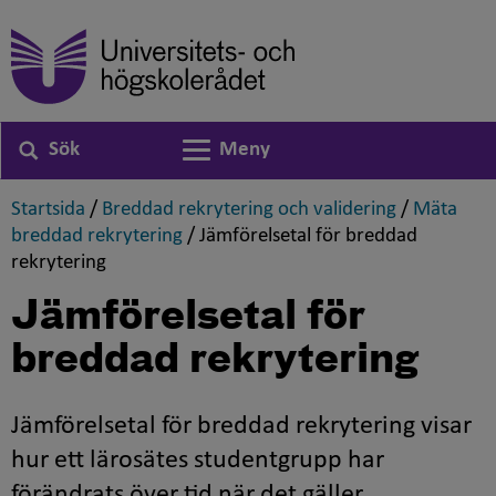
Sök
Meny
Växla navigering
,
,
Startsida
/
Breddad rekrytering och validering
/
Mäta
,
breddad rekrytering
/
Jämförelsetal för breddad
,
rekrytering
Jämförelsetal för
breddad rekrytering
Jämförelsetal för breddad rekrytering visar
hur ett lärosätes studentgrupp har
förändrats över tid när det gäller