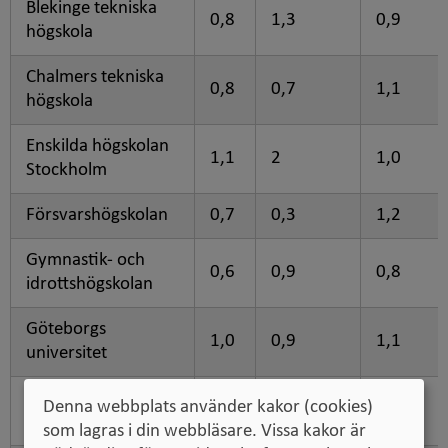
Blekinge tekniska
0,8
1,3
0,9
högskola
Chalmers tekniska
0,8
0,7
1,1
högskola
Enskilda högskolan
1,1
2
1,0
Stockholm
Försvarshögskolan
0,7
0,3
1,2
Gymnastik- och
0,6
0,9
0,8
idrottshögskolan
Göteborgs
1,0
0,9
1,1
universitet
Handelshögskolan i
Denna webbplats använder kakor (cookies)
0,7
0,7
1,6
Stockholm
som lagras i din webbläsare. Vissa kakor är