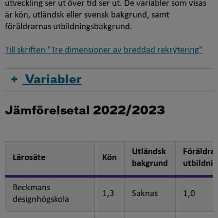
utveckling ser ut över tid ser ut. De variabler som visas
är kön, utländsk eller svensk bakgrund, samt
föräldrarnas utbildningsbakgrund.
Till skriften "Tre dimensioner av breddad rekrytering"
Variabler
Jämförelsetal 2022/2023
Utländsk
Föräldra
Lärosäte
Kön
bakgrund
utbildni
Beckmans
1,3
Saknas
1,0
designhögskola