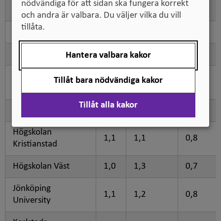
nödvändiga för att sidan ska fungera korrekt
Högskolan Dalarna
1.0
1,1
0,7
och andra är valbara. Du väljer vilka du vill
tillåta.
Högskolan i Borås
1,1
1,1
0,7
Högskolan i Gävle
1,1
1,0
0,7
Hantera valbara kakor
Högskolan i
Tillåt bara nödvändiga kakor
1,1
1,0
0,8
Halmstad
Tillåt alla kakor
Högskolan i Skövde
1,0
1,2
0,8
Högskolan
1,1
1,1
0,8
Kristianstad
Högskolan Väst
1,0
1,3
0,7
Jönköping
1,1
1,2
0,8
University