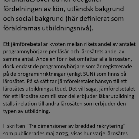
fördelningen av kön, utländsk bakgrund
och social bakgrund (här definierat som
föräldrarnas utbildningsnivå).
Ett jämförelsetal är kvoten mellan rikets andel av antalet
programnybörjare per läsår och lärosätets andel av
samma antal. Andelen för riket omfattar alla lärosäten,
dock endast de programnybörjare som är registrerade
på de programinriktningar (enligt SUN) som finns på
lärosätet. På så sätt tar jämförelsetalet hänsyn till ett
lärosätes utbildningsutbud. Det vill säga, jämförelsetalet
för ett lärosäte som till stor del erbjuder läkarutbildning
ställs i relation till andra lärosäten som erbjuder den
typen av utbildning.
I skriften "Tre dimensioner av breddad rekrytering"
som publicerades maj 2025, visas hur varje lärosätes