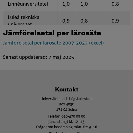
Linnéuniversitetet
1,0
1,0
0,8
Luleå tekniska
0,9
0,8
0,9
universitet
Jämförelsetal per lärosäte
Lunds universitet
1,0
0,7
1,3
Jämförelsetal per lärosäte 2007-2023 (excel)
Malmö universitet
1,0
1,3
0,9
Senast uppdaterad:
7 maj 2025
Marie Cederschiöld
1,1
1,3
0,7
högskola
Mittuniversitetet
1,0
1,1
0,7
Kontakt
Mälardalens
Universitets- och högskolerådet
1,1
1,6
0,7
Box 4030
universitet
171 04 Solna
Telefon
010-470 03 00
Röda korsets
(lunchstängt kl. 12–13)
1,0
1,6
1,1
högskola
Frågor om bedömning mån–fre 9–16