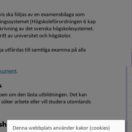
vis ska följas av en examensbilaga som
ldningssystemet (Högskoleförordningen 6 kap
krivning av det svenska högskolesystemet.
itt av universitet och högskolor.
 utfärdas till samtliga examina på alla
okument
.
s
en om den lästa utbildningen. Det kan
söker arbete eller vill studera utomlands
nshandläggare
Denna webbplats använder kakor (cookies)