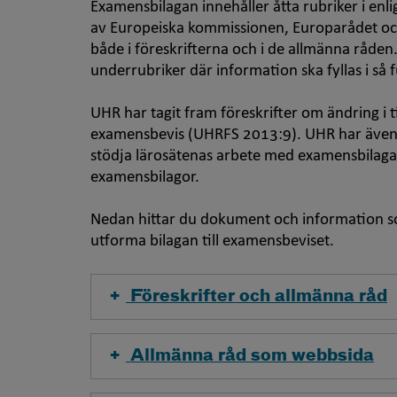
Examensbilagan innehåller åtta rubriker i enl
av Europeiska kommissionen, Europarådet oc
både i föreskrifterna och i de allmänna råden. 
underrubriker där information ska fyllas i så f
UHR har tagit fram föreskrifter om ändring i ti
examensbevis (UHRFS 2013:9). UHR har även t
stödja lärosätenas arbete med examensbilagan
examensbilagor.
Nedan hittar du dokument och information so
utforma bilagan till examensbeviset.
Föreskrifter och allmänna råd
Allmänna råd som webbsida