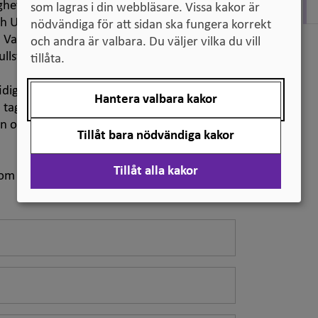
ighet med den internationella mallen skapad
som lagras i din webbläsare. Vissa kakor är
h UNESCO. De åtta rubrikerna återfinns
nödvändiga för att sidan ska fungera korrekt
Varje rubrik har i sin tur ett antal
och andra är valbara. Du väljer vilka du vill
ullständigt som möjligt.
tillåta.
digare föreskrifter om bilagan till
Hantera valbara kakor
agit fram allmänna råd med syfte att
 och bidra till enhetlighet av svenska
Tillåt bara nödvändiga kakor
Tillåt alla kakor
m du kan behöva i ditt arbete med att