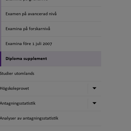
Examen på avancerad nivå
Examina på forskarnivå
Examina före 1 juli 2007
Diploma supplement
Studier utomlands
Undermeny för
Högskoleprovet
Undermeny för 
Antagningsstatistik
Analyser av antagningsstatistik