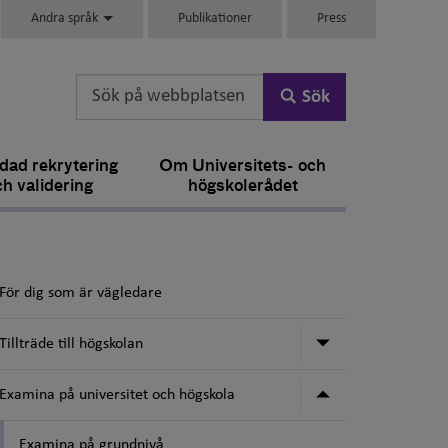
Andra språk
Publikationer
Press
Sök
dad rekrytering
Om Universitets- och
ch validering
högskolerådet
För dig som är vägledare
Undermeny för 
Tillträde till högskolan
Undermeny för 
Examina på universitet och högskola
Examina på grundnivå