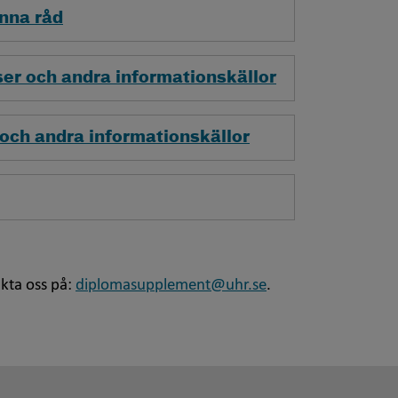
änna råd
r och andra informationskällor
ch andra informationskällor
akta oss på:
diplomasupplement@uhr.se
.