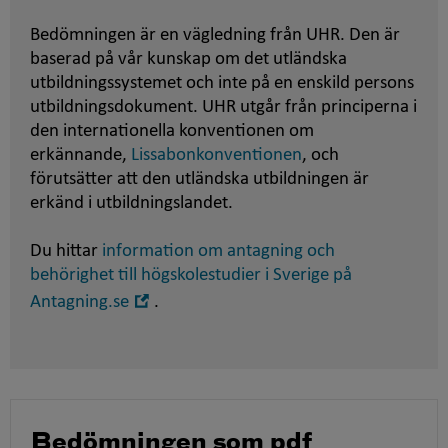
Bedömningen är en vägledning från UHR. Den är
baserad på vår kunskap om det utländska
utbildningssystemet och inte på en enskild persons
utbildningsdokument. UHR utgår från principerna i
den internationella konventionen om
erkännande,
Lissabonkonventionen
, och
förutsätter att den utländska utbildningen är
erkänd i utbildningslandet.
Du hittar
information om antagning och
behörighet till högskolestudier i Sverige på
Öppna
Antagning.se
.
i
nytt
fönster
Bedömningen som pdf