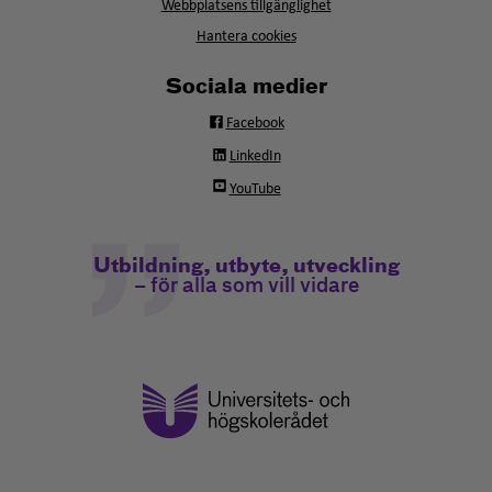
fönster
Webbplatsens tillgänglighet
Hantera cookies
Sociala medier
Facebook
LinkedIn
YouTube
Utbildning, utbyte, utveckling
– för alla som vill vidare