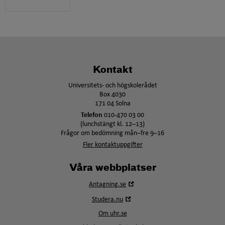
Kontakt
Universitets- och högskolerådet
Box 4030
171 04 Solna
Telefon
010-470 03 00
(lunchstängt kl. 12–13)
Frågor om bedömning mån–fre 9–16
Fler kontaktuppgifter
Våra webbplatser
Öppna
Antagning.se
i
Öppna
Studera.nu
nytt
i
fönster
Om uhr.se
nytt