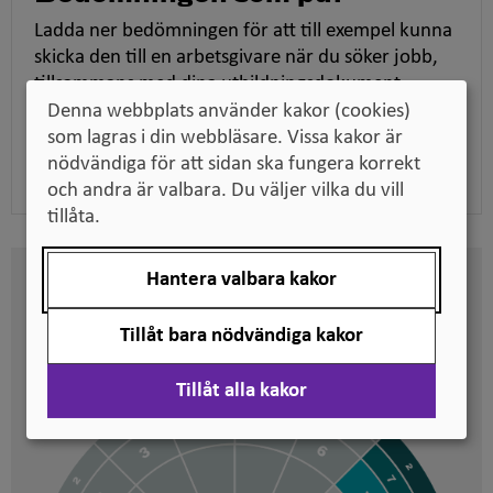
Ladda ner bedömningen för att till exempel kunna
skicka den till en arbetsgivare när du söker jobb,
tillsammans med dina utbildningsdokument.
Denna webbplats använder kakor (cookies)
som lagras i din webbläsare. Vissa kakor är
Ladda ner pdf
nödvändiga för att sidan ska fungera korrekt
och andra är valbara. Du väljer vilka du vill
tillåta.
Hantera valbara kakor
Här kan du se på vilken nivå
svenska kvalifikationer är
Tillåt bara nödvändiga kakor
placerade
Tillåt alla kakor