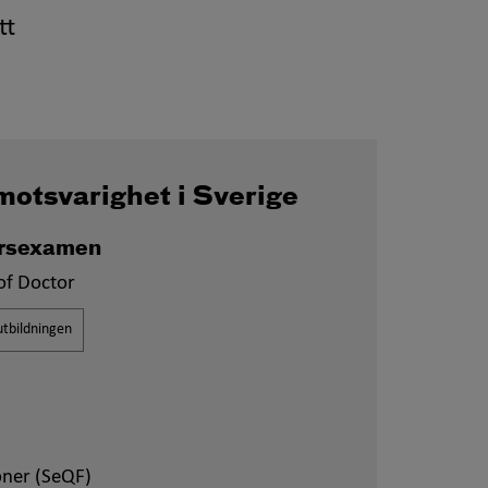
tt
motsvarighet i Sverige
rsexamen
of Doctor
tbildningen
oner (SeQF)