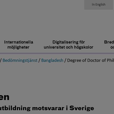
In English
Internationella
Digitalisering för
Bred
möjligheter
universitet och högskolor
o
,
,
,
/
Bedömningstjänst
/
Bangladesh
/
Degree of Doctor of Phi
en
utbildning motsvarar i Sverige