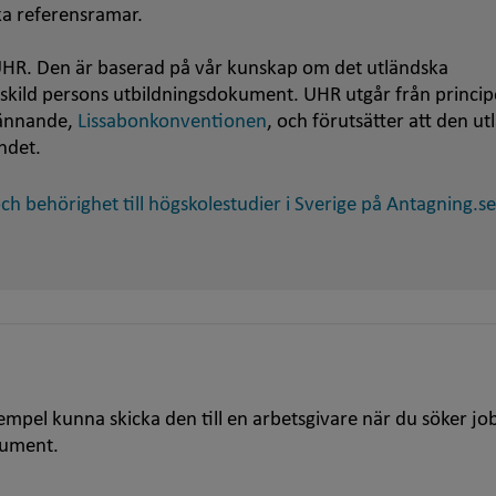
ska referensramar.
HR. Den är baserad på vår kunskap om det utländska
nskild persons utbildningsdokument. UHR utgår från princip
kännande,
Lissabonkonventionen
, och förutsätter att den u
ndet.
h behörighet till högskolestudier i Sverige på Antagning.se
empel kunna skicka den till en arbetsgivare när du söker jo
kument.