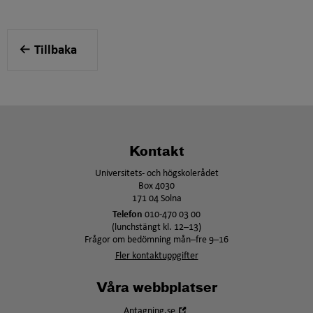
Tillbaka
Kontakt
Universitets- och högskolerådet
Box 4030
171 04 Solna
Telefon
010-470 03 00
(lunchstängt kl. 12–13)
Frågor om bedömning mån–fre 9–16
Fler kontaktuppgifter
Våra webbplatser
Öppna
Antagning.se