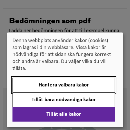
fönster
Bedömningen som pdf
Ladda ner bedömningen för att till exempel kunna
skicka den till en arbetsgivare när du söker jobb,
Denna webbplats använder kakor (cookies)
tillsammans med dina utbildningsdokument.
som lagras i din webbläsare. Vissa kakor är
nödvändiga för att sidan ska fungera korrekt
och andra är valbara. Du väljer vilka du vill
Ladda ner pdf
tillåta.
Hantera valbara kakor
Här kan du se på vilken nivå
Tillåt bara nödvändiga kakor
svenska kvalifikationer är
Tillåt alla kakor
placerade