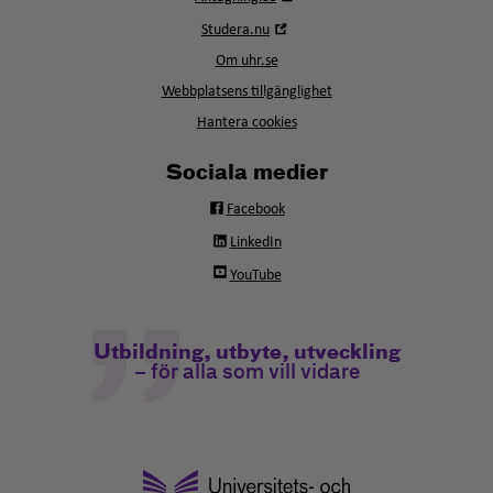
i
Öppna
Studera.nu
nytt
i
fönster
Om uhr.se
nytt
fönster
Webbplatsens tillgänglighet
Hantera cookies
Sociala medier
Facebook
LinkedIn
YouTube
Utbildning, utbyte, utveckling
– för alla som vill vidare