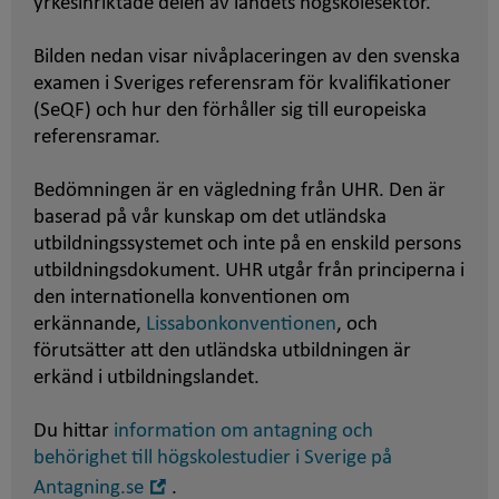
yrkesinriktade delen av landets högskolesektor.
Bilden nedan visar nivåplaceringen av den svenska
examen i Sveriges referensram för kvalifikationer
(SeQF) och hur den förhåller sig till europeiska
referensramar.
Bedömningen är en vägledning från UHR. Den är
baserad på vår kunskap om det utländska
utbildningssystemet och inte på en enskild persons
utbildningsdokument. UHR utgår från principerna i
den internationella konventionen om
erkännande,
Lissabonkonventionen
, och
förutsätter att den utländska utbildningen är
erkänd i utbildningslandet.
Du hittar
information om antagning och
behörighet till högskolestudier i Sverige på
Öppna
Antagning.se
.