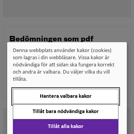
i
nytt
fönster
Bedömningen som pdf
Ladda ner bedömningen för att till exempel kunna
Denna webbplats använder kakor (cookies)
skicka den till en arbetsgivare när du söker jobb,
som lagras i din webbläsare. Vissa kakor är
tillsammans med dina utbildningsdokument.
nödvändiga för att sidan ska fungera korrekt
och andra är valbara. Du väljer vilka du vill
tillåta.
Ladda ner pdf
Hantera valbara kakor
Tillåt bara nödvändiga kakor
Här kan du se på vilken nivå
Tillåt alla kakor
svenska kvalifikationer är