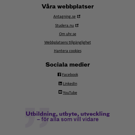
Våra webbplatser
Öppna
Antagning.se
i
Öppna
Studera.nu
nytt
i
fönster
Om uhr.se
nytt
fönster
Webbplatsens tillgänglighet
Hantera cookies
Sociala medier
Facebook
LinkedIn
YouTube
Utbildning, utbyte, utveckling
– för alla som vill vidare