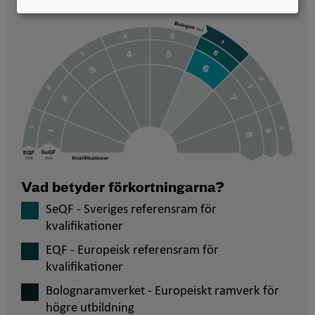
placerade
Vad betyder förkortningarna?
SeQF - Sveriges referensram för
kvalifikationer
EQF - Europeisk referensram för
kvalifikationer
Bolognaramverket - Europeiskt ramverk för
högre utbildning