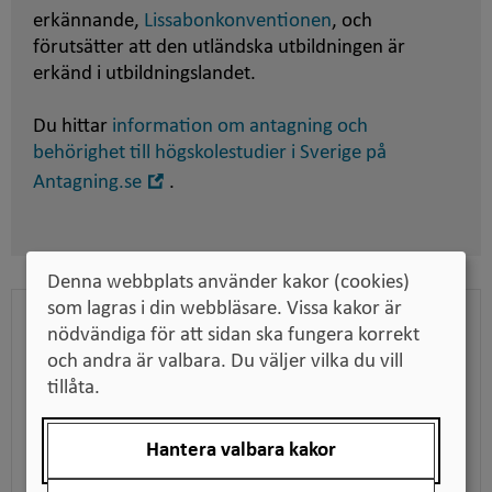
erkännande,
Lissabonkonventionen
, och
förutsätter att den utländska utbildningen är
erkänd i utbildningslandet.
Du hittar
information om antagning och
behörighet till högskolestudier i Sverige på
Öppna
Antagning.se
.
i
nytt
fönster
Denna webbplats använder kakor (cookies)
som lagras i din webbläsare. Vissa kakor är
Bedömningen som pdf
nödvändiga för att sidan ska fungera korrekt
och andra är valbara. Du väljer vilka du vill
Ladda ner bedömningen för att till exempel kunna
tillåta.
skicka den till en arbetsgivare när du söker jobb,
tillsammans med dina utbildningsdokument.
Hantera valbara kakor