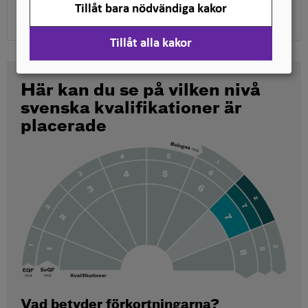
Ladda ner pdf
Tillåt bara nödvändiga kakor
Tillåt alla kakor
Här kan du se på vilken nivå
svenska kvalifikationer är
placerade
Vad betyder förkortningarna?