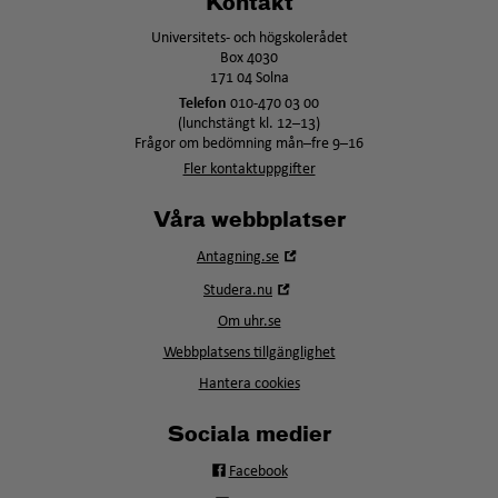
Kontakt
Universitets- och högskolerådet
Box 4030
171 04 Solna
Telefon
010-470 03 00
(lunchstängt kl. 12–13)
Frågor om bedömning mån–fre 9–16
Fler kontaktuppgifter
Våra webbplatser
Öppna
Antagning.se
i
Öppna
Studera.nu
nytt
i
fönster
Om uhr.se
nytt
fönster
Webbplatsens tillgänglighet
Hantera cookies
Sociala medier
Facebook