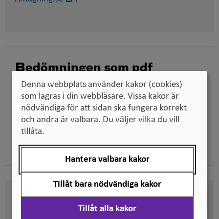
i
nytt
fönster
Bedömningen som pdf
Ladda ner bedömningen för att till exempel kunna
Denna webbplats använder kakor (cookies)
skicka den till en arbetsgivare när du söker jobb,
som lagras i din webbläsare. Vissa kakor är
tillsammans med dina utbildningsdokument.
nödvändiga för att sidan ska fungera korrekt
och andra är valbara. Du väljer vilka du vill
tillåta.
Ladda ner pdf
Hantera valbara kakor
Tillåt bara nödvändiga kakor
Här kan du se på vilken nivå
Tillåt alla kakor
svenska kvalifikationer är