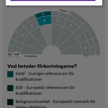
placerade
Vad betyder förkortningarna?
SeQF - Sveriges referensram för
kvalifikationer
EQF - Europeisk referensram för
kvalifikationer
Bolognaramverket - Europeiskt ramverk för
högre utbildning