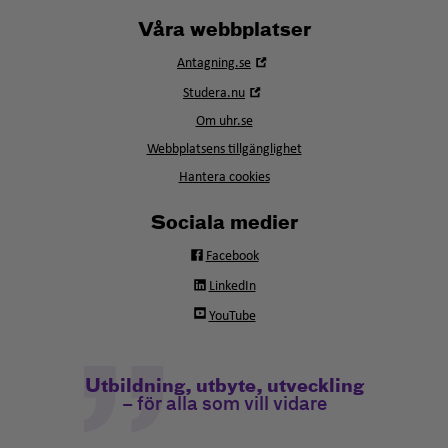
Våra webbplatser
Öppna
Antagning.se
i
Öppna
Studera.nu
nytt
i
fönster
Om uhr.se
nytt
fönster
Webbplatsens tillgänglighet
Hantera cookies
Sociala medier
Facebook
LinkedIn
YouTube
Utbildning, utbyte, utveckling
– för alla som vill vidare