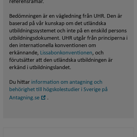
referensramar.
Bedömningen är en vägledning från UHR. Den är
baserad på vår kunskap om det utländska
utbildningssystemet och inte på en enskild persons
utbildningsdokument. UHR utgår från principerna i
den internationella konventionen om
erkännande,
Lissabonkonventionen
, och
förutsätter att den utländska utbildningen är
erkänd i utbildningslandet.
Du hittar
information om antagning och
behörighet till högskolestudier i Sverige på
Öppna
Antagning.se
.
i
nytt
fönster