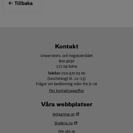
Tillbaka
Kontakt
Universitets- och högskolerådet
Box 4030
171 04 Solna
Telefon
010-470 03 00
(lunchstängt kl. 12–13)
Frågor om bedömning mån–fre 9–16
Fler kontaktuppgifter
Våra webbplatser
Öppna
Antagning.se
i
Öppna
Studera.nu
nytt
i
fönster
Om uhr.se