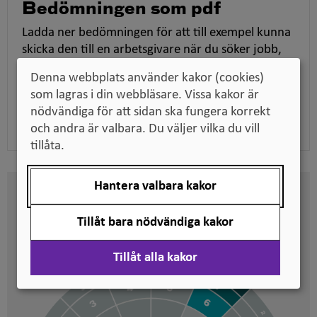
Bedömningen som pdf
Ladda ner bedömningen för att till exempel kunna
skicka den till en arbetsgivare när du söker jobb,
tillsammans med dina utbildningsdokument.
Denna webbplats använder kakor (cookies)
som lagras i din webbläsare. Vissa kakor är
Ladda ner pdf
nödvändiga för att sidan ska fungera korrekt
och andra är valbara. Du väljer vilka du vill
tillåta.
Hantera valbara kakor
Här kan du se på vilken nivå
svenska kvalifikationer är
Tillåt bara nödvändiga kakor
placerade
Tillåt alla kakor