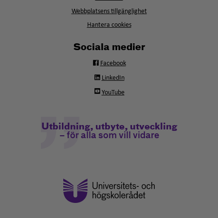
nytt
fönster
Webbplatsens tillgänglighet
Hantera cookies
Sociala medier
Facebook
LinkedIn
YouTube
Utbildning, utbyte, utveckling
– för alla som vill vidare