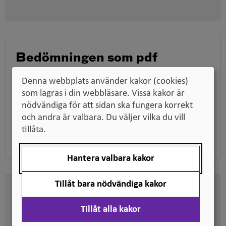
nytt
fönster
Bedömningen som pdf
Ladda ner bedömningen för att till exempel kunna
Denna webbplats använder kakor (cookies)
skicka den till en arbetsgivare när du söker jobb,
som lagras i din webbläsare. Vissa kakor är
tillsammans med dina utbildningsdokument.
nödvändiga för att sidan ska fungera korrekt
och andra är valbara. Du väljer vilka du vill
tillåta.
Ladda ner pdf
Hantera valbara kakor
Tillåt bara nödvändiga kakor
Här kan du se på vilken nivå
svenska kvalifikationer är
Tillåt alla kakor
placerade