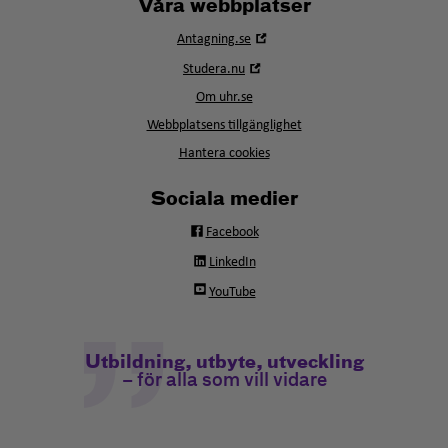
Våra webbplatser
Öppna
Antagning.se
i
Öppna
Studera.nu
nytt
i
fönster
Om uhr.se
nytt
fönster
Webbplatsens tillgänglighet
Hantera cookies
Sociala medier
Facebook
LinkedIn
YouTube
Utbildning, utbyte, utveckling
– för alla som vill vidare